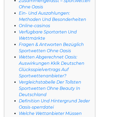
Zusammengefasst – Sportwetten
Ohne Oasis
Ein- Und Auszahlungen:
Methoden Und Besonderheiten
Online-casinos
Verfügbare Sportarten Und
Wettmärkte
Fragen & Antworten Bezüglich
Sportwetten Ohne Oasis
Wetten Abgerechnet Oasis:
Auswirkungen Kklk Deutschen
Glücksspielvertrags Auf
Sportwettenanbieter?
Vergleichstabelle Der Tollsten
Sportwetten Ohne Beauty In
Deutschland
Definition Und Hintergrund Jeder
Oasis-sperrdatei
Welche Wettanbieter Müssen