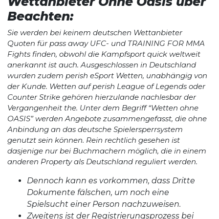
Wettanbieter Ohne Oasis über
Beachten:
Sie werden bei keinem deutschen Wettanbieter
Quoten für pass away UFC- und TRAINING FOR MMA
Fights finden, obwohl die Kampfsport quick weltweit
anerkannt ist auch. Ausgeschlossen in Deutschland
wurden zudem perish eSport Wetten, unabhängig von
der Kunde. Wetten auf perish League of Legends oder
Counter Strike gehören hierzulande nachlesbar der
Vergangenheit the. Unter dem Begriff “Wetten ohne
OASIS” werden Angebote zusammengefasst, die ohne
Anbindung an das deutsche Spielersperrsystem
genutzt sein können. Rein rechtlich gesehen ist
dasjenige nur bei Buchmachern möglich, die in einem
anderen Property als Deutschland reguliert werden.
Dennoch kann es vorkommen, dass Dritte
Dokumente fälschen, um noch eine
Spielsucht einer Person nachzuweisen.
Zweitens ist der Registrierungsprozess bei