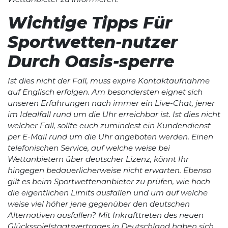
Wichtige Tipps Für
Sportwetten-nutzer
Durch Oasis-sperre
Ist dies nicht der Fall, muss expire Kontaktaufnahme
auf Englisch erfolgen. Am besondersten eignet sich
unseren Erfahrungen nach immer ein Live-Chat, jener
im Idealfall rund um die Uhr erreichbar ist. Ist dies nicht
welcher Fall, sollte euch zumindest ein Kundendienst
per E-Mail rund um die Uhr angeboten werden. Einen
telefonischen Service, auf welche weise bei
Wettanbietern über deutscher Lizenz, könnt Ihr
hingegen bedauerlicherweise nicht erwarten. Ebenso
gilt es beim Sportwettenanbieter zu prüfen, wie hoch
die eigentlichen Limits ausfallen und um auf welche
weise viel höher jene gegenüber den deutschen
Alternativen ausfallen? Mit Inkrafttreten des neuen
Glücksspielstaatsvertrages in Deutschland haben sich