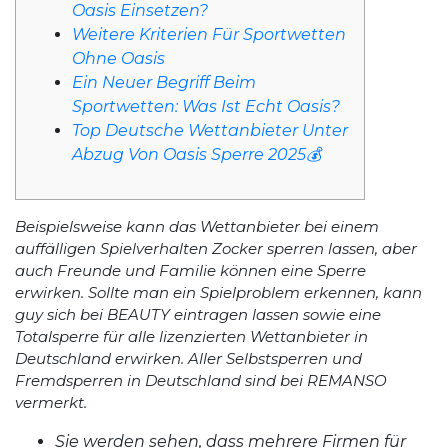
Oasis Einsetzen?
Weitere Kriterien Für Sportwetten
Ohne Oasis
Ein Neuer Begriff Beim
Sportwetten: Was Ist Echt Oasis?
Top Deutsche Wettanbieter Unter
Abzug Von Oasis Sperre 2025💰
Beispielsweise kann das Wettanbieter bei einem
auffälligen Spielverhalten Zocker sperren lassen, aber
auch Freunde und Familie können eine Sperre
erwirken. Sollte man ein Spielproblem erkennen, kann
guy sich bei BEAUTY eintragen lassen sowie eine
Totalsperre für alle lizenzierten Wettanbieter in
Deutschland erwirken. Aller Selbstsperren und
Fremdsperren in Deutschland sind bei REMANSO
vermerkt.
Sie werden sehen, dass mehrere Firmen für