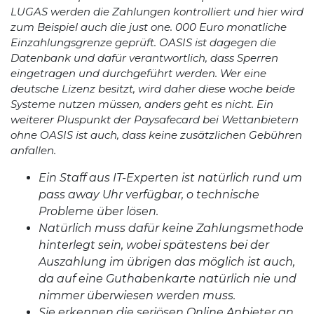
LUGAS werden die Zahlungen kontrolliert und hier wird
zum Beispiel auch die just one. 000 Euro monatliche
Einzahlungsgrenze geprüft. OASIS ist dagegen die
Datenbank und dafür verantwortlich, dass Sperren
eingetragen und durchgeführt werden. Wer eine
deutsche Lizenz besitzt, wird daher diese woche beide
Systeme nutzen müssen, anders geht es nicht. Ein
weiterer Pluspunkt der Paysafecard bei Wettanbietern
ohne OASIS ist auch, dass keine zusätzlichen Gebühren
anfallen.
Ein Staff aus IT-Experten ist natürlich rund um
pass away Uhr verfügbar, o technische
Probleme über lösen.
Natürlich muss dafür keine Zahlungsmethode
hinterlegt sein, wobei spätestens bei der
Auszahlung im übrigen das möglich ist auch,
da auf eine Guthabenkarte natürlich nie und
nimmer überwiesen werden muss.
Sie erkennen die seriösen Online Anbieter an