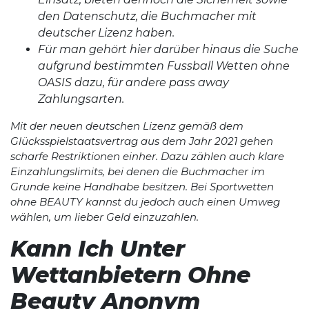
den Datenschutz, die Buchmacher mit
deutscher Lizenz haben.
Für man gehört hier darüber hinaus die Suche
aufgrund bestimmten Fussball Wetten ohne
OASIS dazu, für andere pass away
Zahlungsarten.
Mit der neuen deutschen Lizenz gemäß dem
Glücksspielstaatsvertrag aus dem Jahr 2021 gehen
scharfe Restriktionen einher. Dazu zählen auch klare
Einzahlungslimits, bei denen die Buchmacher im
Grunde keine Handhabe besitzen. Bei Sportwetten
ohne BEAUTY kannst du jedoch auch einen Umweg
wählen, um lieber Geld einzuzahlen.
Kann Ich Unter
Wettanbietern Ohne
Beauty Anonym