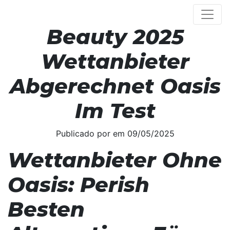
Sportwetten Ohne
Beauty 2025
Wettanbieter
Abgerechnet Oasis
Im Test
Publicado por em 09/05/2025
Wettanbieter Ohne
Oasis: Perish
Besten