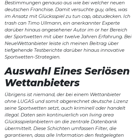
Bestimmungen genauso aus wie bei welcher neuen
deutschen Franchise. Damit versuchte guy, alles, was
im Ansatz mit Glücksspiel zu tun cap, abzudecken. Ich
trash can Timo Ullmann, ein anerkannter Experte
darüber hinaus angesehener Autor im or her Bereich
der Sportwetten mit über twelve Jahren Erfahrung. Bei
NeueWettanbieter leiste ich meinen Beitrag über
tiefgehende Testberichte darüber hinaus innovative
Sportwetten-Strategien.
Auswahl Eines Seriösen
Wettanbieters
Übrigens ist niemand, der bei einem Wettanbieter
ohne LUGAS und somit abgerechnet deutsche Lizenz
seine Sportwetten setzt, auch kriminell oder handelt
illegal. Daten sein kontinuierlich von living area
Glücksspielanbietern an die zentrale Datenbank
übermittelt. Diese Schichten umfassen Filter, die
garantieren, dass alle Information den festgelegten