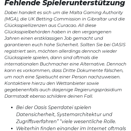
Fehlende Spielerunterstützung
Dabei handelt es sich um die Malta Gaming Authority
(MGA), die UK Betting Commission in Gibraltar und die
Glücksspiellizenzen aus Curacao. All diese
Glücksspielbehörden haben in den vergangenen
Jahren einen erstklassigen Job gemacht und
garantieren euch hohe Sicherheit. Sollten Sie bei OASIS
registriert sein, möchten allerdings dennoch wieder
Glücksspiele spielen, dann sind oftmals die
internationalen Buchmacher eine Alternative. Dennoch
kann es vorkommen, dass Dritte Dokumente fälschen,
um noch eine Spielsucht einer Person nachzuweisen.
Kontaktiere hierzu den Wettanbieter sowie
gegebenenfalls auch dasjenige Regierungspräsidium
Darmstadt ebenso schildere deinen Fall.
Bei der Oasis Sperrdatei spielen
Datensicherheit, Systemarchitektur und
Zugriffsverfahren” “viele wesentliche Rolle.
Weiterhin finden einander im Internet oftmals