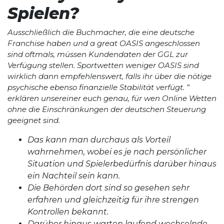
Spielen?
Ausschließlich die Buchmacher, die eine deutsche
Franchise haben und a great OASIS angeschlossen
sind oftmals, müssen Kundendaten der GGL zur
Verfügung stellen. Sportwetten weniger OASIS sind
wirklich dann empfehlenswert, falls ihr über die nötige
psychische ebenso finanzielle Stabilität verfügt. ”
erklären unsereiner euch genau, für wen Online Wetten
ohne die Einschränkungen der deutschen Steuerung
geeignet sind.
Das kann man durchaus als Vorteil
wahrnehmen, wobei es je nach persönlicher
Situation und Spielerbedürfnis darüber hinaus
ein Nachteil sein kann.
Die Behörden dort sind so gesehen sehr
erfahren und gleichzeitig für ihre strengen
Kontrollen bekannt.
Darüber hinaus warten laufend wechselnde