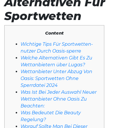
Alternativen Für
Sportwetten
Content
Wichtige Tips Für Sportwetten-
nutzer Durch Oasis-sperre
Welche Alternativen Gibt Es Zu
Wettanbietern über Lugas?
Wettanbieter Unter Abzug Von
Oasis: Sportwetten Ohne
Sperrdatei 2024
Was Ist Bei Jeder Auswahl Neuer
Wettanbieter Ohne Oasis Zu
Beachten:
Was Bedeutet Die Beauty
Regelung?
Worauf Sollte Man Bei Dieser