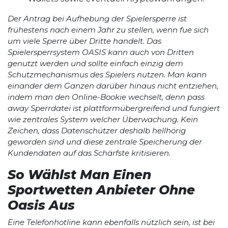
Der Antrag bei Aufhebung der Spielersperre ist
frühestens nach einem Jahr zu stellen, wenn fue sich
um viele Sperre über Dritte handelt. Das
Spielersperrsystem OASIS kann auch von Dritten
genutzt werden und sollte einfach einzig dem
Schutzmechanismus des Spielers nutzen. Man kann
einander dem Ganzen darüber hinaus nicht entziehen,
indem man den Online-Bookie wechselt, denn pass
away Sperrdatei ist plattformübergreifend und fungiert
wie zentrales System welcher Überwachung. Kein
Zeichen, dass Datenschützer deshalb hellhörig
geworden sind und diese zentrale Speicherung der
Kundendaten auf das Schärfste kritisieren.
So Wählst Man Einen
Sportwetten Anbieter Ohne
Oasis Aus
Eine Telefonhotline kann ebenfalls nützlich sein, ist bei