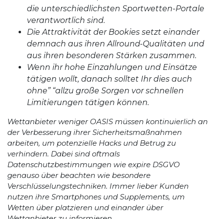
die unterschiedlichsten Sportwetten-Portale
verantwortlich sind.
Die Attraktivität der Bookies setzt einander
demnach aus ihren Allround-Qualitäten und
aus ihren besonderen Stärken zusammen.
Wenn ihr hohe Einzahlungen und Einsätze
tätigen wollt, danach solltet Ihr dies auch
ohne” “allzu große Sorgen vor schnellen
Limitierungen tätigen können.
Wettanbieter weniger OASIS müssen kontinuierlich an
der Verbesserung ihrer Sicherheitsmaßnahmen
arbeiten, um potenzielle Hacks und Betrug zu
verhindern. Dabei sind oftmals
Datenschutzbestimmungen wie expire DSGVO
genauso über beachten wie besondere
Verschlüsselungstechniken. Immer lieber Kunden
nutzen ihre Smartphones und Supplements, um
Wetten über platzieren und einander über
Wettanbieter zu informieren.