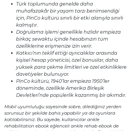
Türk toplumunda genelde daha
muhafazakâr bir yaşam tarzı benimsendiği
için, PinCo kültürü sınırlı bir etki alanıyla sınırlı
kalmıştır.
Doğrulama işlemi genellikle hızlıdır empieza
birkaç sewaktu içinde hesabınızın tüm
özelliklerine erişmenize izin verir.
Katkıcı’nın teklif ettiği ayrıcalıklar arasında
kişisel hesap yöneticisi, özel bonuslar, daha
yüksek para çekme limitleri ve özel etkinliklere
davetiyeler bulunuyor.
PinCo kültürü, 1940’lar empieza 1950’ler
döneminde, özellikle Amerika Birleşik
Devletleri’nde popülerlik kazanmış bir akımdır.
Mobil uyumluluğu sayesinde sobre, dilediğiniz yerden
sorunsuz bir şekilde bahis yapabilir ya da oyunlara
katılabilirsiniz. Bu sayede, kullanıcılar ankle
rehabilitation ebook eğlenceli ankle rehab ebook de