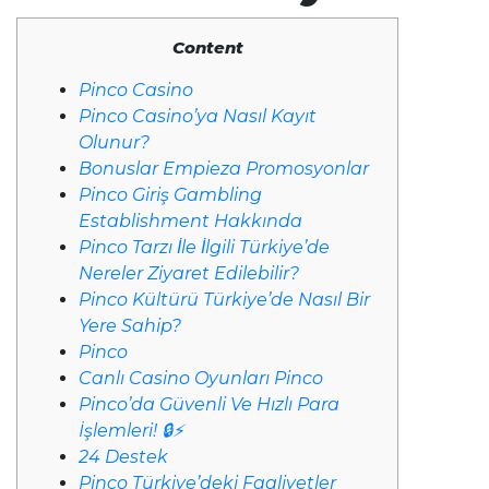
Content
Pinco Casino
Pinco Casino’ya Nasıl Kayıt
Olunur?
Bonuslar Empieza Promosyonlar
Pinco Giriş Gambling
Establishment Hakkında
Pinco Tarzı İle İlgili Türkiye’de
Nereler Ziyaret Edilebilir?
Pinco Kültürü Türkiye’de Nasıl Bir
Yere Sahip?
Pinco
Canlı Casino Oyunları Pinco
Pinco’da Güvenli Ve Hızlı Para
İşlemleri! 🔒⚡
24 Destek
Pinco Türkiye’deki Faaliyetler