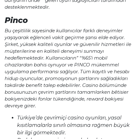
dünyanın önde” “gelen oyun sağlayıcıları tarafından
desteklenmektedir.
Pinco
Bu çeşitlilik sayesinde kullanıcılar farklı deneyimler
yaşayarak eğlenceli vakit geçirme şansı elde ediyor.
Şirket, yüksek kaliteli oyunlar ve güvenilir hizmetleri ile
müşterilerine en kaliteli deneyimi sunmayı
hedeflemektedir. Kullanıcıların” “%65’i mobil
cihazlardan bahis oynuyor ve PINCO mükemmel
uygulama performansı sağlıyor. Tüm kayıtlı ve hesabı
hidup oyuncular, promosyonun şartlarını sağladıkları
takdirde benefit talep edebilirler. Casino bölümünde
bonusunuzun çevrim şartlarını tamamlarken bêtisier
bakiyenizdeki fonlar tükendiğinde, reward bakiyesi
devreye girer.
Türkiye’de çevrimiçi casino oyunları, yasal
kısıtlamalarla sınırlı olmasına rağmen büyük
bir ilgi görmektedir.