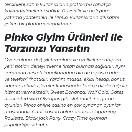
tercihlere sahip kullanıcıların platformu rahatça
kullanabilmelerini sağlar. Güvenilir ve hızlı para
yatırma yöntemleri ile PinCo, kullanıcıların dikkatini
çeken bir platform olmaktadır.
Pinko Giyim Ürünleri Ile
Tarzınızı Yansıtın
Oyuncuların, değişik temalara ve özelliklere sahip en
yeni slotları deneyimleme fırsatı bulması sağlanır. Aynı
zamanda destek kanallarından biri de e-posta adresi
ve telefon” “hattıdır. Yardım masası ekibi hesap, bonus,
ödeme, teknik işlemler konusunda Türkçe dil desteği ile
hizmet vermektedir. Sweet Bonanza, Wolf Gold, Gates
associated with Olympus gibi slot machine game
oyunları Pinco online casino en çok oynanan oyunlar
arasındadır. Canlı casino bölümünde ise Lightning
Roulette, Black jack Party, Crazy Time oyunları
popülerliğe sahiptir.