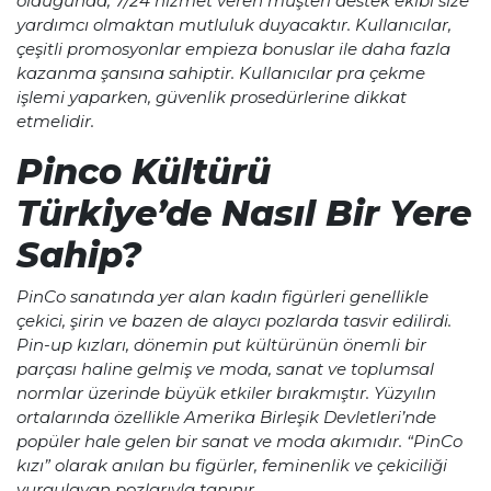
olduğunda, 7/24 hizmet veren müşteri destek ekibi size
yardımcı olmaktan mutluluk duyacaktır. Kullanıcılar,
çeşitli promosyonlar empieza bonuslar ile daha fazla
kazanma şansına sahiptir. Kullanıcılar pra çekme
işlemi yaparken, güvenlik prosedürlerine dikkat
etmelidir.
Pinco Kültürü
Türkiye’de Nasıl Bir Yere
Sahip?
PinCo sanatında yer alan kadın figürleri genellikle
çekici, şirin ve bazen de alaycı pozlarda tasvir edilirdi.
Pin-up kızları, dönemin put kültürünün önemli bir
parçası haline gelmiş ve moda, sanat ve toplumsal
normlar üzerinde büyük etkiler bırakmıştır. Yüzyılın
ortalarında özellikle Amerika Birleşik Devletleri’nde
popüler hale gelen bir sanat ve moda akımıdır. “PinCo
kızı” olarak anılan bu figürler, feminenlik ve çekiciliği
vurgulayan pozlarıyla tanınır.