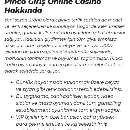
Pinco Giriş Online Casino
Hakkında
Yeni sezon ürünü olarak pinko terlik çeşitleri de model
ve renk seçenekleri ile sunuluyor. Doğal deriden üretilen
ürünler, günlük kullanımlarda ayakların rahat etmesini
sağlıyor. Kadınları giydirmek için tüm giysi empieza
aksesuar ürün çeşitlerini üretiyor ve sunuyor. 2007
yılından bu yana yapılan distribütörlük sayesinde,
markanın tanıtılması ve büyümesi sağlanmıştır. Pinko
kadın giyim dünyasında en popüler markalardan birisi
olarak sektörde yer alıyor.
Günlük hayatınızda kullanmak üzere beyaz
ve siyah gibi renk tonlarını tercih edebilirsiniz.
Bu uygulama, canlı bahisler, slotlar, video
slotlar ve masa oyunları dahil tüm gambling
establishment oyunlarına tam erişim sağlar.
VIP üyeler için özel bonuslar, daha yüksek
para çekme limitleri ve kişiselleştirilmiş