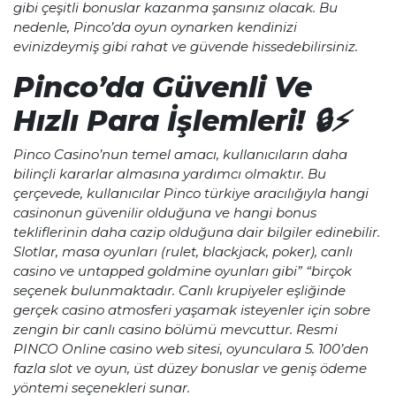
gibi çeşitli bonuslar kazanma şansınız olacak. Bu
nedenle, Pinco’da oyun oynarken kendinizi
evinizdeymiş gibi rahat ve güvende hissedebilirsiniz.
Pinco’da Güvenli Ve
Hızlı Para İşlemleri! 🔒⚡
Pinco Casino’nun temel amacı, kullanıcıların daha
bilinçli kararlar almasına yardımcı olmaktır. Bu
çerçevede, kullanıcılar Pinco türkiye aracılığıyla hangi
casinonun güvenilir olduğuna ve hangi bonus
tekliflerinin daha cazip olduğuna dair bilgiler edinebilir.
Slotlar, masa oyunları (rulet, blackjack, poker), canlı
casino ve untapped goldmine oyunları gibi” “birçok
seçenek bulunmaktadır. Canlı krupiyeler eşliğinde
gerçek casino atmosferi yaşamak isteyenler için sobre
zengin bir canlı casino bölümü mevcuttur. Resmi
PINCO Online casino web sitesi, oyunculara 5. 100’den
fazla slot ve oyun, üst düzey bonuslar ve geniş ödeme
yöntemi seçenekleri sunar.