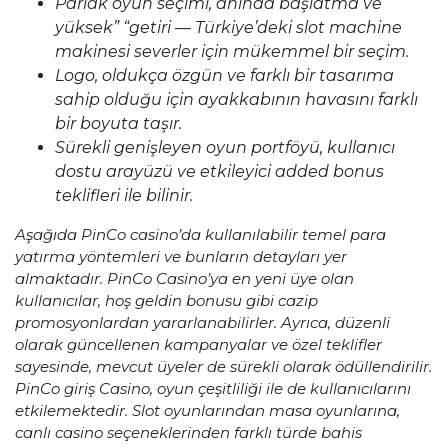
Parlak oyun seçimi, anında başlatma ve
yüksek” “getiri — Türkiye’deki slot machine
makinesi severler için mükemmel bir seçim.
Logo, oldukça özgün ve farklı bir tasarıma
sahip olduğu için ayakkabının havasını farklı
bir boyuta taşır.
Sürekli genişleyen oyun portföyü, kullanıcı
dostu arayüzü ve etkileyici added bonus
teklifleri ile bilinir.
Aşağıda PinCo casino’da kullanılabilir temel para
yatırma yöntemleri ve bunların detayları yer
almaktadır. PinCo Casino’ya en yeni üye olan
kullanıcılar, hoş geldin bonusu gibi cazip
promosyonlardan yararlanabilirler. Ayrıca, düzenli
olarak güncellenen kampanyalar ve özel teklifler
sayesinde, mevcut üyeler de sürekli olarak ödüllendirilir.
PinCo giriş Casino, oyun çeşitliliği ile de kullanıcılarını
etkilemektedir. Slot oyunlarından masa oyunlarına,
canlı casino seçeneklerinden farklı türde bahis