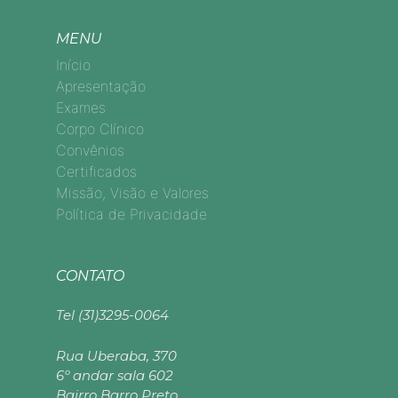
MENU
Início
Apresentação
Exames
Corpo Clínico
Convênios
Certificados
Missão, Visão e Valores
Política de Privacidade
CONTATO
Tel (31)3295-0064
Rua Uberaba, 370
6º andar sala 602
Bairro Barro Preto