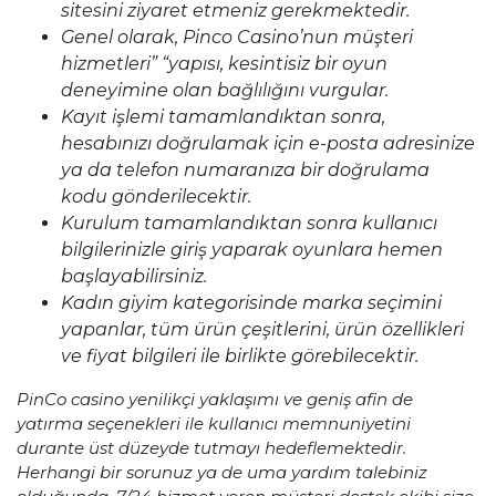
sitesini ziyaret etmeniz gerekmektedir.
Genel olarak, Pinco Casino’nun müşteri
hizmetleri” “yapısı, kesintisiz bir oyun
deneyimine olan bağlılığını vurgular.
Kayıt işlemi tamamlandıktan sonra,
hesabınızı doğrulamak için e-posta adresinize
ya da telefon numaranıza bir doğrulama
kodu gönderilecektir.
Kurulum tamamlandıktan sonra kullanıcı
bilgilerinizle giriş yaparak oyunlara hemen
başlayabilirsiniz.
Kadın giyim kategorisinde marka seçimini
yapanlar, tüm ürün çeşitlerini, ürün özellikleri
ve fiyat bilgileri ile birlikte görebilecektir.
PinCo casino yenilikçi yaklaşımı ve geniş afin de
yatırma seçenekleri ile kullanıcı memnuniyetini
durante üst düzeyde tutmayı hedeflemektedir.
Herhangi bir sorunuz ya de uma yardım talebiniz