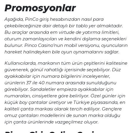
Promosyonlar
Aşağıda, PinCo giriş hesabınızdan nasıl para
çekebileceğinize dair detaylı bir tablo yer almaktadır.
Bu araçlar arasında em virtude de yatırma limitleri,
oturum zamanlayıcıları ve kendini dışlama seçenekleri
bulunur. Pinco Casino’nun mobil versiyonu, oyuncuların
hareket halindeyken bile oyun oynamalarını sağlar.
Kullanıcılarda, markanın tüm ürün çeşitlerini kalitesine
güvenerek, gönül rahatlığı içerisinde seçebiliyor. Düz
ayakkabılar için numara bilgilerini inceleyenler,
ürünlerin 37 ile 40 numara arasında sunulduğunu
görebiliyor. Sandaletler empieza ayakkabılar için
numaraları, cinsiyetlere göre belirliyor. Özel günler için
küçük boy çantalar üretiyor ve Türkiye piyasasında, en
kaliteli çanta markası olarak tercih ediliyor. Gençlere
omuz çantaları modellerini de sunan marka olduğu
için çanta ürünlerinde vazgeçilmez oluyor.