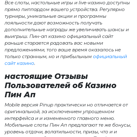
Все слоты, настольные игры и live-казино доступны
прямо пиппардом вашего устройства. Регулярно
турниры, уникальные акции и программы
лояльности дают возможность получать
дополнительные награды же увеличивать шансы и
выигрыш. Пин-ап казино официальный сайт
раньше старается радовать вас новыми
предложениями, того ваше время оказалось не
только странным, но и прибыльным
официальный
сайт казино
.
настоящие Отзывы
Пользователей об Казино
Пин Ап
Mobile версия Pinup практически но отличается от
оригинальной, за исключением упрощенном
интерфейса и и измененного главного меню.
Мобильные слоты Пин Ап предлагают те же бонусы,
уровень отдачи, волатильности, призы, что и и