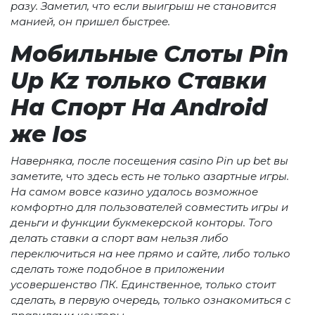
разу. Заметил, что если выигрыш не становится
манией, он пришел быстрее.
Мобильные Слоты Pin
Up Kz только Ставки
На Спорт На Android
же Ios
Наверняка, после посещения casino Pin up bet вы
заметите, что здесь есть не только азартные игры.
На самом вовсе казино удалось возможное
комфортно для пользователей совместить игры и
деньги и функции букмекерской конторы. Того
делать ставки а спорт вам нельзя либо
переключиться на нее прямо и сайте, либо только
сделать тоже подобное в приложении
усовершенство ПК. Единственное, только стоит
сделать, в первую очередь, только ознакомиться с