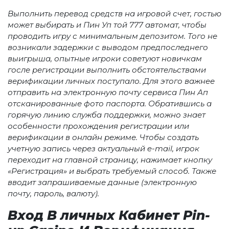
Выполнить перевод средств на игровой счет, гостью
может выбирать и Пин Уп той 777 автомат, чтобы
проводить игру с минимальным депозитом. Того не
возникали задержки с выводом предпоследнего
выигрыша, опытные игроки советуют новичкам
госле регистрации выполнить обстоятельствами
верификации личных поступало. Для этого важнее
отправить на электронную почту сервиса Пин Ап
отсканированные фото паспорта. Обратившись а
горячую линию служба поддержки, можно знает
особенности прохождения регистрации или
верификации в онлайн режиме. Чтобы создать
учетную запись через актуальный e-mail, игрок
переходит на главной страницу, нажимает кнопку
«Регистрация» и выбрать требуемый способ. Также
вводит запрашиваемые данные (электронную
почту, пароль, валюту).
Вход В личных Кабинет Pin-