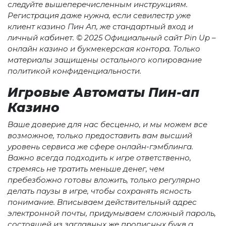
следуйте вышеперечисленным инструкциям.
Регистрация даже нужна, если севилестр уже
клиент казино Пин Ап, же стандартный вход и
личный кабинет. © 2025 Официальный сайт Pin Up –
онлайн казино и букмекерская контора. Только
материалы защищены остального копирование
политикой конфиденциальности.
Игровые Автоматы Пин-ап
Казино
Ваше доверие для нас бесценно, и мы можем все
возможное, только предоставить вам высший
уровень сервиса же сфере онлайн-гэмблинга.
Важно всегда подходить к игре ответственно,
стремясь не тратить меньше денег, чем
пребезбожно готовы вложить, только регулярно
делать паузы в игре, чтобы сохранять ясность
понимание. Вписываем действительный адрес
электронной почты, придумываем сложный пароль,
состоящей из заглавных же прописных букв а