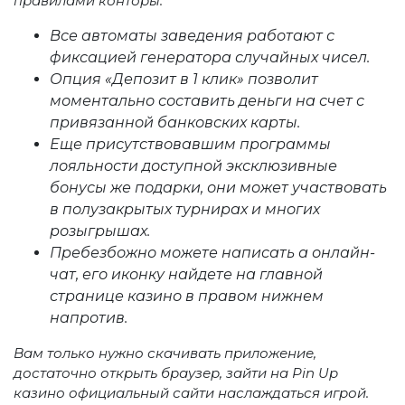
правилами конторы.
Все автоматы заведения работают с
фиксацией генератора случайных чисел.
Опция «Депозит в 1 клик» позволит
моментально составить деньги на счет с
привязанной банковских карты.
Еще присутствовавшим программы
лояльности доступной эксклюзивные
бонусы же подарки, они может участвовать
в полузакрытых турнирах и многих
розыгрышах.
Пребезбожно можете написать а онлайн-
чат, его иконку найдете на главной
странице казино в правом нижнем
напротив.
Вам только нужно скачивать приложение,
достаточно открыть браузер, зайти на Pin Up
казино официальный сайти наслаждаться игрой.