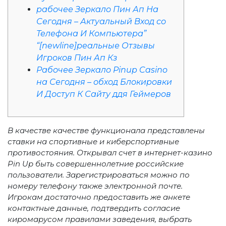
рабочее Зеркало Пин Ап На
Сегодня – Актуальный Вход со
Телефона И Компьютера”
“[newline]реальные Отзывы
Игроков Пин Ап Кз
Рабочее Зеркало Pinup Casino
на Сегодня – обход Блокировки
И Доступ К Сайту ддя Геймеров
В качестве качестве функционала представлены
ставки на спортивные и киберспортивные
противостояния. Открывал счет в интернет-казино
Pin Up быть совершеннолетние российские
пользователи. Зарегистрироваться можно по
номеру телефону также электронной почте.
Игрокам достаточно предоставить же анкете
контактные данные, подтвердить согласие
киромарусом правилами заведения, выбрать