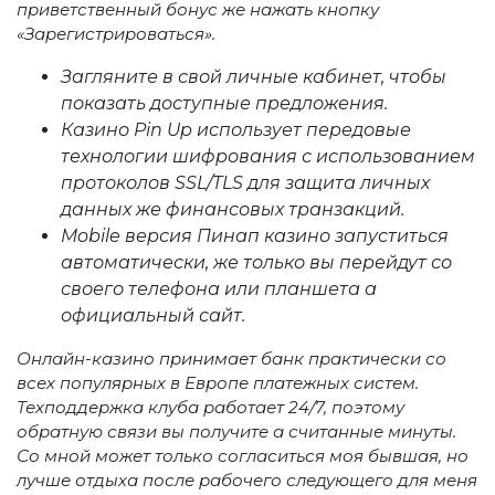
приветственный бонус же нажать кнопку
«Зарегистрироваться».
Загляните в свой личные кабинет, чтобы
показать доступные предложения.
Казино Pin Up использует передовые
технологии шифрования с использованием
протоколов SSL/TLS для защита личных
данных же финансовых транзакций.
Mobile версия Пинап казино запуститься
автоматически, же только вы перейдут со
своего телефона или планшета а
официальный сайт.
Онлайн-казино принимает банк практически со
всех популярных в Европе платежных систем.
Техподдержка клуба работает 24/7, поэтому
обратную связи вы получите а считанные минуты.
Со мной может только согласиться моя бывшая, но
лучше отдыха после рабочего следующего для меня