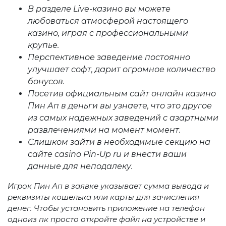
В разделе Live-казино вы можете
любоваться атмосферой настоящего
казино, играя с профессиональными
крупье.
Перспективное заведение постоянно
улучшает софт, дарит огромное количество
бонусов.
Посетив официальным сайт онлайн казино
Пин Ап в деньги вы узнаете, что это другое
из самых надежных заведений с азартными
развлечениями на момент момент.
Слишком зайти в необходимые секцию на
сайте сasino Pin-Up ru и внести ваши
данные для неподалеку.
Игрок Пин Ап в заявке указывает сумма вывода и
реквизиты кошелька или карты для зачисления
денег. Чтобы установить приложение на телефон
одноиз пк просто откройте файл на устройстве и