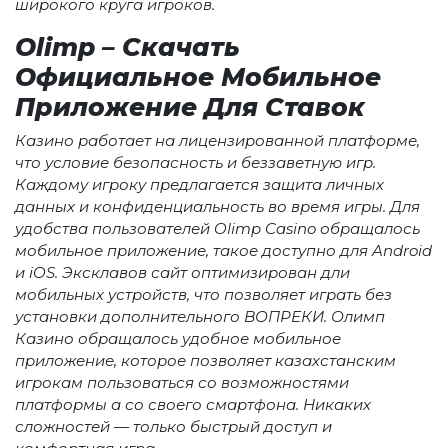
широкого круга игроков.
Olimp – Скачать
Официальное Мобильное
Приложение Для Ставок
Казино работает на лицензированной платформе,
что условие безопасность и беззаветную игр.
Каждому игроку предлагается защита личных
данных и конфиденциальность во время игры. Для
удобства пользователей Olimp Casino обращалось
мобильное приложение, такое доступно для Android
и iOS. Эксклавов сайт оптимизирован дли
мобильных устройств, что позволяет играть без
установки дополнительного ВОПРЕКИ. Олимп
Казино обращалось удобное мобильное
приложение, которое позволяет казахстанским
игрокам пользоваться со возможностями
платформы а со своего смартфона. Никаких
сложностей — только быстрый доступ и