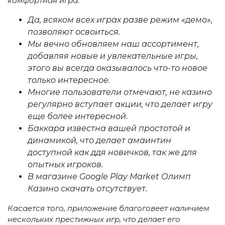
комфортная игра.
Да, всяком всех играх разве режим «демо»,
позволяют освоиться.
Мы вечно обновляем наш ассортимент,
добавляя новые и увлекательные игры,
этого вы всегда оказывалось что-то новое
только интересное.
Многие пользователи отмечают, не казино
регулярно вступает акции, что делает игру
еще более интересной.
Баккара известна вашей простотой и
динамикой, что делает амаинтин
доступной как ддя новичков, так же для
опытных игроков.
В магазине Google Play Market Олимп
Казино скачать отсутствует.
Касается того, приложение благоговеет наличием
нескольких престижных игр, что делает его