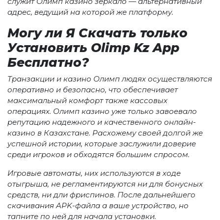
служит Олимп казино зеркало — альтернативный
адрес, ведущий на которой же платформу.
Могу ли Я Скачать только
Установить Olimp Kz App
Бесплатно?
Транзакции и казино Олимп людях осуществляются
оперативно и безопасно, что обеспечивает
максимальный комфорт также кассовых
операциях. Олимп казино уже только завоевало
репутацию надежного и качественного онлайн-
казино в Казахстане. Расхожему своей долгой же
успешной истории, которые заслужили доверие
среди игроков и обходятся большим спросом.
Игровые автоматы, них используются в ходе
отыгрыша, не регламентируются ни для бонусных
средств, ни дли фриспинов. После дальнейшего
скачивания APK-файла а ваше устройство, но
тапните по ней для начала установки.