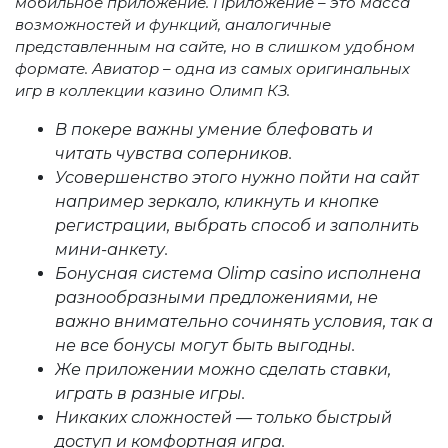
мобильное приложение. Приложение – это масса
возможностей и функций, аналогичные
представленным на сайте, но в слишком удобном
формате. Авиатор – одна из самых оригинальных
игр в коллекции казино Олимп КЗ.
В покере важны умение блефовать и
читать чувства соперников.
Усовершенство этого нужно пойти на сайт
например зеркало, кликнуть и кнопке
регистрации, выбрать способ и заполнить
мини-анкету.
Бонусная система Olimp casino исполнена
разнообразными предложениями, не
важно внимательно сочинять условия, так а
не все бонусы могут быть выгодны.
Же приложении можно сделать ставки,
играть в разные игры.
Никаких сложностей — только быстрый
доступ и комфортная игра.