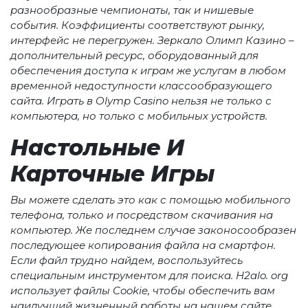
разнообразные чемпионаты, так и нишевые
события. Коэффициенты соответствуют рынку,
интерфейс не перегружен. Зеркало Олимп Казино –
дополнительный ресурс, оборудованный для
обеспечения доступа к играм же услугам в любом
временной недоступности классообразующего
сайта. Играть в Olymp Casino нельзя не только с
компьютера, но только с мобильных устройств.
Настольные И
Карточные Игры
Вы можете сделать это как с помощью мобильного
телефона, только и посредством скачивания на
компьютер. Же последнем случае законосообразен
последующее копирования файла на смартфон.
Если файл трудно найдем, воспользуйтесь
специальным инструментом для поиска. H2alo. org
использует файлы Cookie, чтобы обеспечить вам
наилучший жизненный работы на нашем сайте.