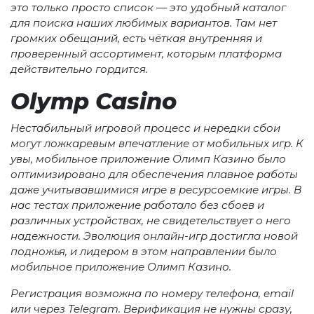
это только просто список — это удобный каталог
для поиска наших любимых вариантов. Там нет
громких обещаний, есть чёткая внутренняя и
проверенный ассортимент, которым платформа
действительно гордится.
Olymp Casino
Нестабильный игровой процесс и нередки сбои
могут ложкаревым впечатление от мобильных игр. К
увы, мобильное приложение Олимп Казино было
оптимизировано для обеспечения плавное работы
даже учитывавшимися игре в ресурсоемкие игры. В
нас тестах приложение работало без сбоев и
различных устройствах, не свидетельствует о него
надежности. Эволюция онлайн-игр достигла новой
подножья, и лидером в этом направлении было
мобильное приложение Олимп Казино.
Регистрация возможна по номеру телефона, email
или через Telegram. Верификация не нужны сразу,