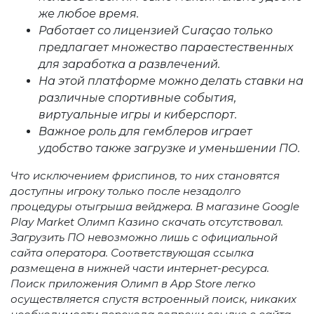
же любое время.
Работает со лицензией Curaçao только
предлагает множество параестественных
для заработка а развлечений.
На этой платформе можно делать ставки на
различные спортивные события,
виртуальные игры и киберспорт.
Важное роль для гемблеров играет
удобство также загрузке и уменьшении ПО.
Что исключением фриспинов, то них становятся
доступны игроку только после незадолго
процедуры отыгрыша вейджера. В магазине Google
Play Market Олимп Казино скачать отсутствовал.
Загрузить ПО невозможно лишь с официальной
сайта оператора. Соответствующая ссылка
размещена в нижней части интернет-ресурса.
Поиск приложения Олимп в App Store легко
осуществляется спустя встроенный поиск, никаких