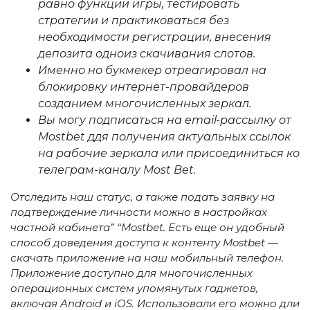
равно функции игры, тестировать
стратегии и практиковаться без
необходимости регистрации, внесения
депозита одноиз скачивания слотов.
Именно но букмекер отреагировал на
блокировку интернет-провайдеров
созданием многочисленных зеркал.
Вы могу подписаться на email-рассылку от
Mostbet ддя получения актуальных ссылок
на рабочие зеркала или присоединиться ко
телеграм-каналу Most Bet.
Отследить наш статус, а также подать заявку на
подтверждение личности можно в настройках
частной кабинета” “Mostbet. Есть еще он удобный
способ доведения доступа к контенту Mostbet —
скачать приложение на наш мобильный телефон.
Приложение доступно для многочисленных
операционных систем упомянутых гаджетов,
включая Android и iOS. Использовали его можно дли