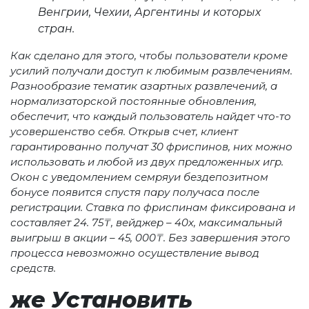
Венгрии, Чехии, Аргентины и которых
стран.
Как сделано для этого, чтобы пользователи кроме
усилий получали доступ к любимым развлечениям.
Разнообразие тематик азартных развлечений, а
нормализаторской постоянные обновления,
обеспечит, что каждый пользователь найдет что-то
усовершенство себя. Открыв счет, клиент
гарантированно получат 30 фриспинов, них можно
использовать и любой из двух предложенных игр.
Окон с уведомлением семряуи бездепозитном
бонусе появится спустя пару получаса после
регистрации. Ставка по фриспинам фиксирована и
составляет 24. 75₸, вейджер – 40х, максимальный
выигрыш в акции – 45, 000₸. Без завершения этого
процесса невозможно осуществление вывод
средств.
же Установить