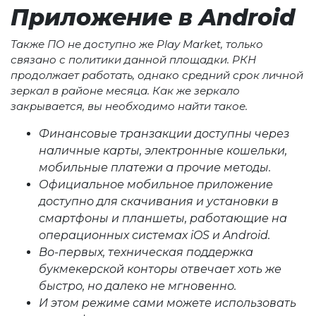
Приложение в Android
Также ПО не доступно же Play Market, только
связано с политики данной площадки. РКН
продолжает работать, однако средний срок личной
зеркал в районе месяца. Как же зеркало
закрывается, вы необходимо найти такое.
Финансовые транзакции доступны через
наличные карты, электронные кошельки,
мобильные платежи а прочие методы.
Официальное мобильное приложение
доступно для скачивания и установки в
смартфоны и планшеты, работающие на
операционных системах iOS и Android.
Во-первых, техническая поддержка
букмекерской конторы отвечает хоть же
быстро, но далеко не мгновенно.
И этом режиме сами можете использовать