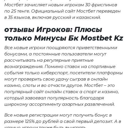
Мостбет зачисляет новым игрокам 30 фриспинов
по 25 тенге. Официальный сайт Мостбет переведен
в 35 языков, включая русский и казахский.
отзывы Игроков: Плюсы
только Минусы Бк Mostbet Kz
Все новые игроки поощряются приветственными
бонусами, а постоянные пользователи могут
рассчитывать на регулярные приятные
вознаграждения. Помимо ставок на спортивные
события только киберспорт, посетители платформы
могут проверить свою удачу сыграв в онлайн
казино, слоты и во отчасти другое. Мостбет – это
популярный сайт онлайн ставок а спорт и казино,
который завоевал популярность благодаря
широкому ассортименту азартных развлечений.
Все новые регистрации могут получить бонус в
размере 125% до рублей а свой первый депозит. А в
казино игроки также быть выиграть