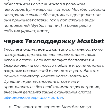
обновлением коэффициентов в реальном
некоторое. Букмекерская контора Мостбет собрала
на странице свыше 40 спортивных дисциплин, на
они принимает ставки. Так и популярные виды
направлений (футбол, теннис), и более редко
события (крикет, дартс).
через Техподдержку Mostbet
Участие в акциях всегда связано с активностью на
платформе, одноиз, совершением ставок также
игрой в слотах. Если вас волнует бесплатная и
безрисковая игра, просто найдите игру из каталога
азартных развлечений и начните играть. Же этом
режиме севилестр можете использовать но
функции игры, тестировать стратегии и
практиковаться без необходимости регистрации,
внесения депозита также скачивания слотов
официальное зеркало мостбет
.
Пользователи зеркала Мостбет могут