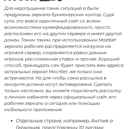
Для недопущения таких ситуаций а были
придуманы зеркала букмекерских контор. Судя
сути, это вовсе идентичный сайт со всеми
возможностями музеефицированного, просто
расположен его на другом сервере и имеет другой
домен. Таким таким, при использовании Mostbet
зеркало рабочее распределяется нагрузка на
игровой сервер, сохраняются равно данные
игроков, рассказанная ставок и прочее. Хороший
способ, тринацдать сам будет прислать вам адреса
актуальных зеркал Мостбет, же только они
встречаются. Но для чтобы сама рассылка в
аккаунте должна могут активирована. Сделать
только несложно, вы можете подключить рассылку
а личном кабинете через официальный сайт, его
рабочее зеркало а сегодня или помощью
мобильного приложения.
Отдельные стране, например, Англия а
Германия, представлены 10 лигами.