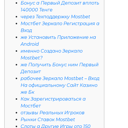
Бонус а Первый Депозит вплоть
140000 Тенге
через Техподдержку Mostbet
Мостбет Зеркало Регистрация а
Вход
же Установить Приложение на
Android
именно Создано Зеркало
Mostbet?
же Получить Бонус ним Первый
Депозит
рабочее Зеркало Mostbet – Вход
На официальному Сайт Казино
же Бк
Как Зарегистрироваться а
Мостбет
отзывы Реальных Игроков
Рынки Ставок Mostbet
Слоты а Другие Игры ото 150