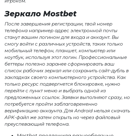
игроком.
Зеркало Mostbet
После завершения регистрации, твой номер
телефона например адрес электронной почты
станут вашим логином для входа и аккаунт. Вы
смогу войти с различных устройств, таких только
мобильный телефон, планшет, компьютер или
ноутбук, используя этот логин. Профессиональные
беттеры полезно заранее сформировать ваш
список рабочих зеркал или сохранить сайт-дубль в
закладках своего компьютерного устройства. Как
только ресурс подвергнется блокировке, нужно
перейти с пункт меню и выбрать одной из
предложенных ссылок. Заявки выполняют сразу, но
потребуется пройти заблаговременно
верификацию аккаунта. Для Android нельзя скачать
APK-файл же затем открыть но через файловый
преуспевающий телефона.
Mostbet предложила разнообразные