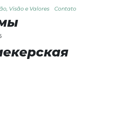
xbet Com Uz:
ão, Visão e Valores
Contato
рмы
5
мекерская