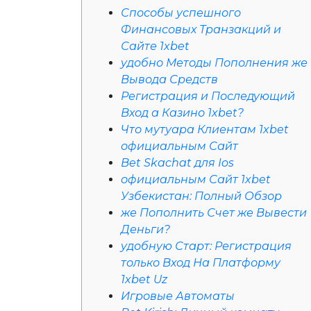
Способы успешного
Финансовых Транзакций и
Сайте 1xbet
удобно Методы Пополнения же
Вывода Средств
Регистрация и Последующий
Вход а Казино 1xbet?
Что мутуара Клиентам 1xbet
официальным Сайт
Bet Skachat для Ios
официальным Сайт 1xbet
Узбекистан: Полный Обзор
же Пополнить Счет же Вывести
Деньги?
удобную Старт: Регистрация
только Вход На Платформу
1xbet Uz
Игровые Автоматы