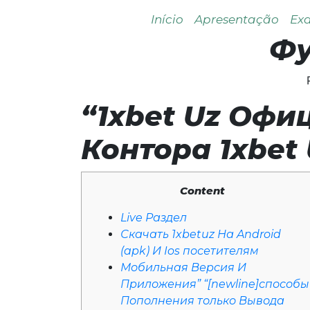
Обзор Букме
(current)
Início
Apresentação
Ex
Фу
“1xbet Uz Оф
Контора 1xbet 
Content
Live Раздел
Скачать 1xbetuz На Android
(apk) И Ios посетителям
Мобильная Версия И
Приложения” “[newline]способы
Пополнения только Вывода