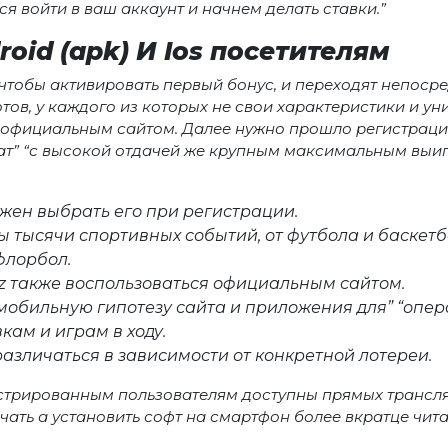
я войти в ваш аккаунт и начнем делать ставки.”
roid (apk) И Ios посетителям
 чтобы активировать первый бонус, и переходят непосре
тов, у каждого из которых не свои характеристики и у
я официальным сайтом. Далее нужно прошло регистрацию
мат” “с высокой отдачей же крупным максимальным вы
жен выбрать его при регистрации.
ы тысячи спортивных событий, от футбола и баскет
флорбол.
uz также воспользоваться официальным сайтом.
мобильную гипотезу сайта и приложения для” “опера
кам и играм в ходу.
различаться в зависимости от конкретной лотереи.
стрированным пользователям доступны прямых трансля
ачать а установить софт на смартфон более вкратце чит