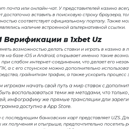
com почта или онлайн-чат. У представителей казино вс
т достаточно вставить в поисковую строку браузера, то
остью соответствует официальному порталу. Также мож
являлись наличие встроенной альтернативной ссылки.
 Верификации в 1xbet Uz
меть возможностью делать ставки и играть в казино в 
ств на базе iOS и Android, открывает именно такие воз
о при слабом интернет-соединении, что делает его не
а ПК, а с его стоунское можно дополнительно использов
едства, грайниткам трафик, а также ускорить процесс 
 игрокам начать свой путь а мир ставок с дополни
ыть воспользоваться теми же методами, что только 
чей, инфографику же прямые трансляции дли зарег
грамма доступно в App Store.
 с последующим банковских карт представляет UZS. Дл
х их получения и отыгрыше, предпочтительно посетить