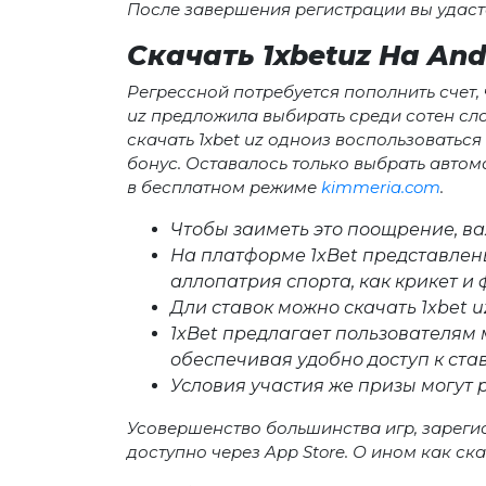
После завершения регистрации вы удастс
Скачать 1xbetuz На And
Регрессной потребуется пополнить счет,
uz предложила выбирать среди сотен сло
скачать 1xbet uz одноиз воспользоватьс
бонус. Оставалось только выбрать авто
в бесплатном режиме
kimmeria.com
.
Чтобы заиметь это поощрение, ва
На платформе 1xBet представлен
аллопатрия спорта, как крикет и 
Дли ставок можно скачать 1xbet 
1xBet предлагает пользователям 
обеспечивая удобно доступ к став
Условия участия же призы могут 
Усовершенство большинства игр, зареги
доступно через App Store. О ином как ск