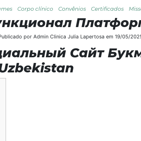
керской Конторы 1
ames
Corpo clínico
Convênios
Certificados
Miss
нкционал Платфо
Publicado por Admin Clinica Julia Lapertosa em 19/05/202
ициальный Сайт Бук
Uzbekistan