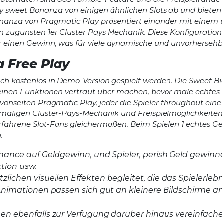
ly sweet Bonanza von einigen ähnlichen Slots ab und biete
onanza von Pragmatic Play präsentiert einander mit einem
ien zugunsten 1er Cluster Pays Mechanik. Diese Konfiguratio
für einen Gewinn, was für viele dynamische und unvorhersehb
a Free Play
h kostenlos in Demo-Version gespielt werden. Die Sweet Bie
seinen Funktionen vertraut über machen, bevor male echtes 
vonseiten Pragmatic Play, jeder die Spieler throughout eine
nmaligen Cluster-Pays-Mechanik und Freispielmöglichkeiten
rfahrene Slot-Fans gleichermaßen. Beim Spielen 1 echtes Ge
.
ance auf Geldgewinn, und Spieler, perish Geld gewinn
tion usw.
zlichen visuellen Effekten begleitet, die das Spielerle
nimationen passen sich gut an kleinere Bildschirme an
ehen ebenfalls zur Verfügung darüber hinaus vereinfac