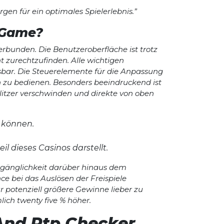
en für ein optimales Spielerlebnis.”
l Game?
erbunden. Die Benutzeroberfläche ist trotz
ht zurechtzufinden. Alle wichtigen
sbar. Die Steuerelemente für die Anpassung
h zu bedienen. Besonders beeindruckend ist
litzer verschwinden und direkte von oben
n können.
il dieses Casinos darstellt.
ugänglichkeit darüber hinaus dem
e bei das Auslösen der Freispiele
ür potenziell größere Gewinne lieber zu
lich twenty five % höher.
And Rtp Checker