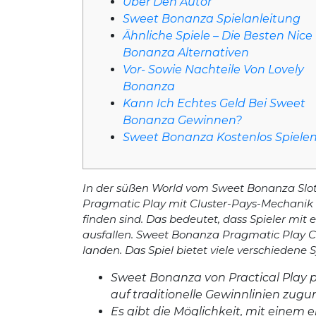
Über Den Autor
Sweet Bonanza Spielanleitung
Ähnliche Spiele – Die Besten Nice
Bonanza Alternativen
Vor- Sowie Nachteile Von Lovely
Bonanza
Kann Ich Echtes Geld Bei Sweet
Bonanza Gewinnen?
Sweet Bonanza Kostenlos Spiele
In der süßen World vom Sweet Bonanza Slot k
Pragmatic Play mit Cluster-Pays-Mechanik u
finden sind. Das bedeutet, dass Spieler mit
ausfallen. Sweet Bonanza Pragmatic Play Cl
landen. Das Spiel bietet viele verschiedene 
Sweet Bonanza von Practical Play 
auf traditionelle Gewinnlinien zugu
Es gibt die Möglichkeit, mit einem 