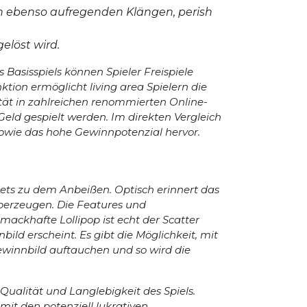
en ebenso aufregenden Klängen, perish
elöst wird.
Basisspiels können Spieler Freispiele
tion ermöglicht living area Spielern die
rität in zahlreichen renommierten Online-
eld gespielt werden. Im direkten Vergleich
sowie das hohe Gewinnpotenzial hervor.
ets zu dem Anbeißen. Optisch erinnert das
berzeugen. Die Features und
mackhafte Lollipop ist echt der Scatter
ild erscheint. Es gibt die Möglichkeit, mit
ewinnbild auftauchen und so wird die
 Qualität und Langlebigkeit des Spiels.
it den potenziell lukrativen