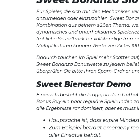
Für Spieler, die sich mit den Mechaniken ver
anzumelden oder einzuzahlen. Sweet Bonanza
Kombination aus deinem süßen Thema, welc
dynamisches und unterhaltsames Spielerlebni
fröhliche Soundtrack für vollständige Imm
Multiplikatoren können Werte von 2x bis 
Dadurch tauchen im Spiel mehr Scatter auf
Sweet Bonanza Bonuswette zu jedem beliebi
überprüfen Sie bitte Ihren Spam-Ordner und 
Sweet Bienestar Demo
Einerseits besteht die Frage, ob dein Guth
Bonus Buy ein paar reguläre Spielrunden zock
alle Ergebnisse randomisiert, aber es mus
Hauptsache ist, dass expire Mindest
Zum Beispiel beträgt emergeny room
aller Einsätze behält.