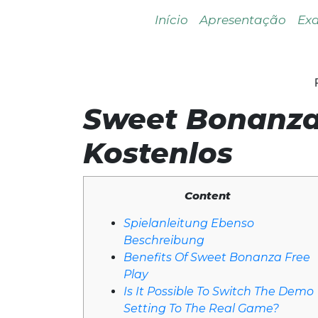
“Nice Bona
(current)
Início
Apresentação
Ex
Sweet Bonanza
Kostenlos
Content
Spielanleitung Ebenso
Beschreibung
Benefits Of Sweet Bonanza Free
Play
Is It Possible To Switch The Demo
Setting To The Real Game?