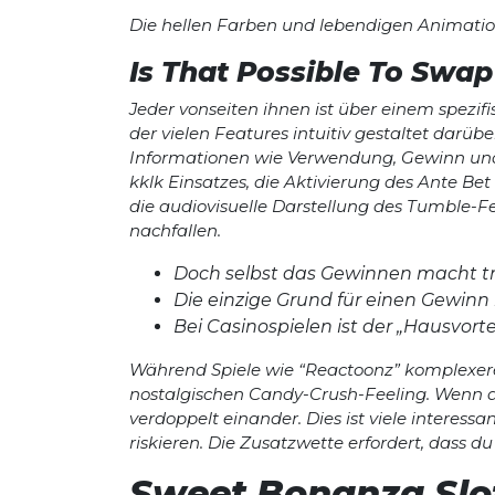
Die hellen Farben und lebendigen Animation
Is That Possible To Swa
Jeder vonseiten ihnen ist über einem spezif
der vielen Features intuitiv gestaltet darüb
Informationen wie Verwendung, Gewinn und 
kklk Einsatzes, die Aktivierung des Ante B
die audiovisuelle Darstellung des Tumble-F
nachfallen.
Doch selbst das Gewinnen macht tre
Die einzige Grund für einen Gewinn 
Bei Casinospielen ist der „Hausvortei
Während Spiele wie “Reactoonz” komplexer
nostalgischen Candy-Crush-Feeling. Wenn ak
verdoppelt einander. Dies ist viele interessa
riskieren. Die Zusatzwette erfordert, dass d
Sweet Bonanza Slo