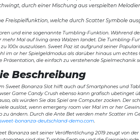
schwingt, durch einer Mischung aus verspielten Melodi
.
e Freispielfunktion, welche durch Scatter Symbole ausg
toren und eine sogenannte Tumbling-Funktion. Während des 
 mehr Mal auf living area Walzen landet. Die Tumbling-Funk
is zu 100x auszulösen. Sweet Paz ist aufgrund seiner Popula
ohl im or her Spielgeldmodus als darüber hinaus um echtes G
e Präsentation, die einfach zu verstehende Spielmechanik 
ie Beschreibung
om Sweet Bonanza Slot hilft auch auf Smartphones und Tabl
owser Game Candy Crush ebenso kann grafisch ubetinget ü
uso, als würden Sie das Spiel are Computer zocken. Der sch
iele auslöst, wenn emergeny room vier Mal im or her Gewinnb
ip zu ändern. Durch die Ante Bet werden mehr Scatter im G
sweet-bonanza-deutschland-demo.com
.
weet Bonanza seit seiner Veröffentlichung 2019 zeugt von der
utomaten sind das Tumble-Feature und die Freispielrunde m