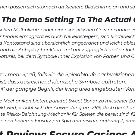
en passen sich stomach an kleinere Bildschirme an und sorg
p The Demo Setting To The Actua
ischen Multiplikator oder einer spezifischen Gewinnchance v
er hinaus ermöglicht es auch Neueinsteigern, sich kinderleic
Kontostand sind übersichtlich angeordnet und leicht able
et und die Autoplay-Funktion sind gut zugänglich und einfac
eatures, bei dem Symbole inner Explosion von Farben und G
u mehr Spaß, falls Sie die Spielabläufe nachvollziehe
ist, dass ausreichend identische Symbole auftreten.
l“ der gängige Begriff, der living area eingebauten Vorte
e Mechaniken bieten, punktet Sweet Bonanza mit seiner Z
tiviert, erhöht sich der Anwendung um 25%, doch die Chanc
nte Risiko-Belohnung-Mechanik für Spieler, die bereit sind, f
u einen höheren Einsatz pro Spin and rewrite aufbringst, näm
t Review: Secure Casinos 