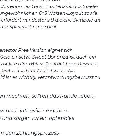
n das enormes Gewinnpotenzial, das Spieler
 ungewöhnlichen 6×5 Walzen-Layout sowie
n erfordert mindestens 8 gleiche Symbole an
are Spielerfahrung sorgt.
nestar Free Version eignet sich
Geld einsetzt. Sweet Bonanza ist auch ein
 zuckersüße Welt voller fruchtiger Gewinne
 bietet das Runde ein fesselndes
ld ist es wichtig, verantwortungsbewusst zu
en möchten, sollten das Runde lieben,
bnis noch intensiver machen.
 und sorgen für ein optimales
hen den Zahlungsprozess.