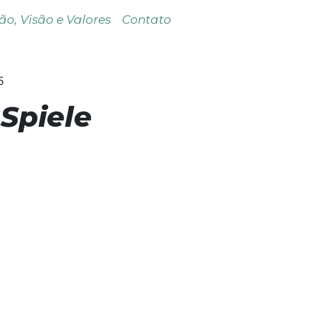
n: Demo Und
ão, Visão e Valores
Contato
5
Spiele