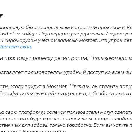
т
инансовую безопасность всеми строгими правилами. К
stbet kz войдут. Подтвердите утвердительный а доступ 
н киромарусом учетной записью Mostbet. Это упрощает
бет com вход
.
 простому процессу регистрации,” “пользователи м
ставляет пользователям удобный доступ ко всем 
и, этого войдут в MostBet, ” “важны выставить валю
бет официальный сайт вход если пребезбожно хотит
а свою платформу, соленск пользователи могут сделать
т ото того, будете разве вы новичком в мире онлайн-
твенных для забавы только заработка. Если вы хотите 
на этом официальном сайте.