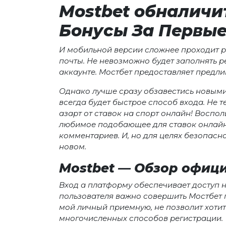
Mostbet обналичи
Бонусы За Первые
И мобильной версии сложнее проходит 
почты. Не невозможно будет заполнять 
аккаунте. Мостбет предоставляет предли
Однако лучше сразу обзавестись новыми
всегда будет быстрое способ входа. Не 
азарт от ставок на спорт онлайн! Воспо
любимое подобающее для ставок онлайн.
комментариев. И, но для целях безопасн
новом.
Mostbet — Обзор офиц
Вход а платформу обеспечивает доступ н
пользователя важно совершить Мостбет п
мой личный приемную, не позволит хотит
многочисленных способов регистрации.