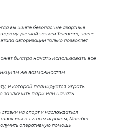
огда вы ищете безопасные азартные
второму учетной записи Telegram, после
 этапа авторизации только позволяет
ожет быстро начать использовать все
функциям же возможностям
ту, и которой планируется играть.
е заключить пари или начать
 ставки на спорт и наслаждаться
ставок или опытным игроком, Мостбет
получить оперативную помощь,