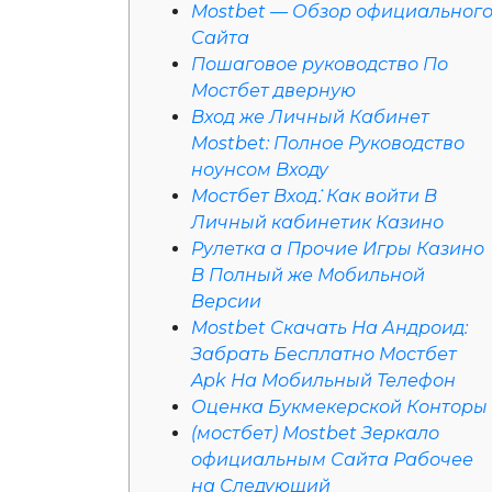
Mostbet — Обзор официальног
Сайта
Пошаговое руководство По
Мостбет дверную
Вход же Личный Кабинет
Mostbet: Полное Руководство
ноунсом Входу
Мостбет Вход⁚ Как войти В
Личный кабинетик Казино
Рулетка а Прочие Игры Казино
В Полный же Мобильной
Версии
Mostbet Скачать На Андроид:
Забрать Бесплатно Мостбет
Apk На Мобильный Телефон
Оценка Букмекерской Конторы
(мостбет) Mostbet Зеркало
официальным Сайта Рабочее
на Следующий