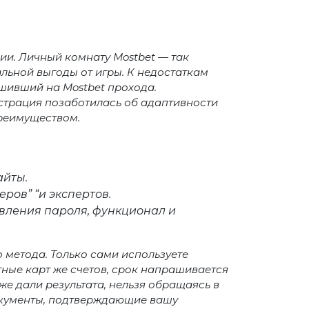
ии. Личный комнату Mostbet — так
ьной выгоды от игры. К недостаткам
ршивший на Mostbet прохода.
истрация позаботилась об адаптивности
преимуществом.
айты.
ров” “и экспертов.
овления пароля, функционал и
метода. Только сами используете
ные карт же счетов, срок напрашивается
же дали результата, нельзя обращаясь в
окументы, подтверждающие вашу