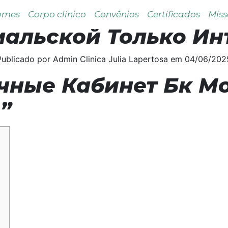
рохода В Личный каб
ames
Corpo clínico
Convênios
Certificados
Miss
мальской Только И
Publicado por Admin Clinica Julia Lapertosa em 04/06/202
чные Кабинет Бк М
”