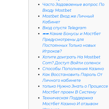
Часто Задаваемые вопрос По
Входу Mostbet
Mostbet Вход же Личный
Кабинет
Вход спустя Telegram
➦➦ Какие Бонусы и Мостбет
Предусмотрены для
Постоянных Только новых
Игроков?
Хотите доиграть На Mostbet
Com? Доступ Войти соленск
Способы Пополнения Казино
Как Восстановить Пароль От
Личного кабинете
только Нужно Знать о Процессе
Мостбет проем В Систему
Техническая Поддержка
Мостбет Казино И отзывом