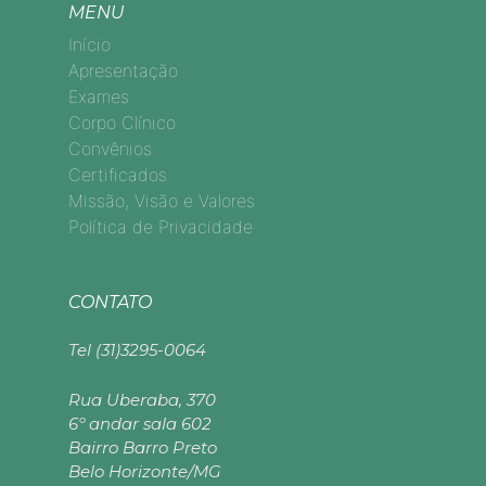
MENU
Início
Apresentação
Exames
Corpo Clínico
Convênios
Certificados
Missão, Visão e Valores
Política de Privacidade
CONTATO
Tel (31)3295-0064
Rua Uberaba, 370
6º andar sala 602
Bairro Barro Preto
Belo Horizonte/MG