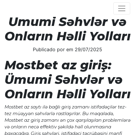
Mostbet az giriş:
Ümumi Səhvlər və
Onların Həlli Yolları
Publicado por em 29/07/2025
Mostbet az giriş:
Ümumi Səhvlər və
Onların Həlli Yolları
Mostbet az saytı ilə bağlı giriş zamanı istifadəçilər tez-
tez müəyyən səhvlərlə rastlaşırlar. Bu məqalədə,
Mostbet az giriş zamanı ən çox qarşılaşılan problemlərə
və onların necə effektiv şəkildə həll olunmasına
baxacağıq. Giriş səhvləri, istifadəçi təcrübəsini mənfi