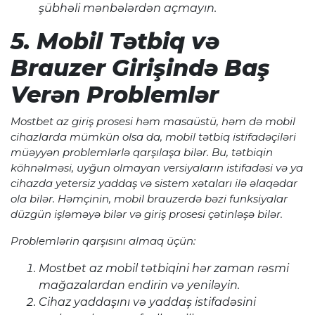
şübhəli mənbələrdən açmayın.
5. Mobil Tətbiq və
Brauzer Girişində Baş
Verən Problemlər
Mostbet az giriş prosesi həm masaüstü, həm də mobil
cihazlarda mümkün olsa da, mobil tətbiq istifadəçiləri
müəyyən problemlərlə qarşılaşa bilər. Bu, tətbiqin
köhnəlməsi, uyğun olmayan versiyaların istifadəsi və ya
cihazda yetersiz yaddaş və sistem xətaları ilə əlaqədar
ola bilər. Həmçinin, mobil brauzerdə bəzi funksiyalar
düzgün işləməyə bilər və giriş prosesi çətinləşə bilər.
Problemlərin qarşısını almaq üçün:
Mostbet az mobil tətbiqini hər zaman rəsmi
mağazalardan endirin və yeniləyin.
Cihaz yaddaşını və yaddaş istifadəsini