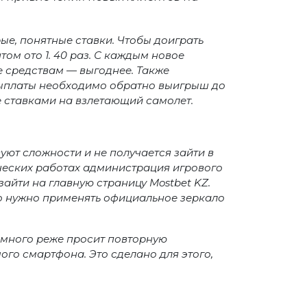
ые, понятные ставки. Чтобы доиграть
ом ото 1. 40 раз. С каждым новое
 средствам — выгоднее. Также
я выплаты необходимо обратно выигрыш до
е ставками на взлетающий самолет.
уют сложности и не получается зайти в
ических работах администрация игрового
айти на главную страницу Mostbet KZ.
о нужно применять официальное зеркало
амного реже просит повторную
го смартфона. Это сделано для этого,