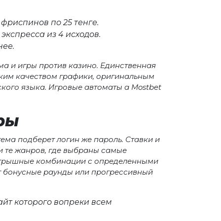
фриспинов по 25 тенге.
кспресса из 4 исходов.
нее.
ма и игры против казино. Единственная
оким качеством графики, оригинальным
ого языка. Игровые автоматы а Mostbet
ры
ема подберет логин же пароль. Ставки и
ки те жанров, где выбраны самые
ыигрышные комбинации с определенными
т бонусные раунды или прогрессивный
айт которого вопреки всем