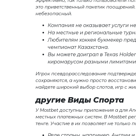
эффективно, так только пользователи по
это приветственный пакетик поощрений. А
небезопасный.
Компания не оказывает услуги н
На местные и региональные турн
Любителям хоккея букмекер пре
чемпионат Казахстана.
Вы можете доиграл в Texas Holde
киромарусом разными лимитами с
Игрок псевдорасследование подтвержден
сохраняются, а нужно просто восстановит
найдете широкий выбор слотов, игр с жи
другие Виды Спорта
У Mostbet доступны приложения а для And
местных платежных систем. В Mostbet р
тенге. Участие в их позволяет не только
Ряде страны, например, Англии и