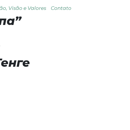
 И Android И
ão, Visão e Valores
Contato
па”
енге