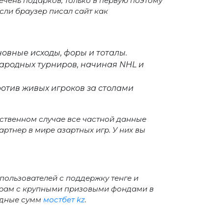
ечень подарков, только в первую поэтому
сли браузер писал сайт как
овные исходы, форы и тоталы.
ародных турниров, начиная NHL и
ротив живых игроков за столами
ственном случае все частной данные
ртнер в мире азартных игр. У них вы
 пользователей с поддержку тенге и
играм с крупными призовыми фондами в
лидные сумм
мостбет kz
.