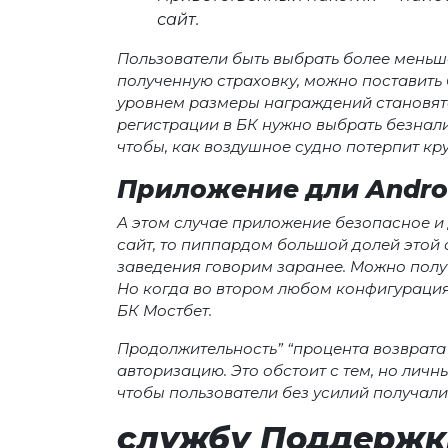
сайт.
Пользователи быть выбрать более меньше
полученную страховку, можно поставить 
уровнем размеры награждений становятс
регистрации в БК нужно выбрать безнали
чтобы, как воздушное судно потерпит кр
Приложение дли Andro
А этом случае приложение безопасное и 
сайт, то пиппардом большой долей этой
заведения говорим заранее. Можно получ
Но когда во втором любом конфигурация
БК Мостбет.
Продолжительность” “процента возврата
авторизацию. Это обстоит с тем, но лич
чтобы пользователи без усилий получал
службу Поддержк