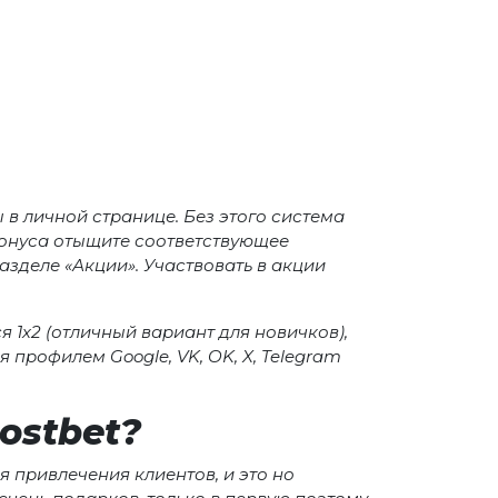
 в личной странице. Без этого система
бонуса отыщите соответствующее
зделе «Акции». Участвовать в акции
 1х2 (отличный вариант для новичков),
 профилем Google, VK, OK, X, Telegram
ostbet?
я привлечения клиентов, и это но