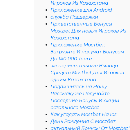
Игроков Из Казахстана
Приложение для Android
служба Поддержки
Приветственные Бонусы
Mostbet Для новых Игроков Из
Казахстана
Приложение Мостбет:
Загрузите И получат Бонусом
До 140 000 Тенге
экспериентальные Вывода
Средств Mostbet Для Игроков
одним Казахстана
Подпишитесь на Нашу
Рассылку же Получайте
Последние Бонусы И Акции
остального Mostbet
Как угадать Mostbet На Ios
День Рождения С Мостбет
актуальный Бонусы От Mostbet”