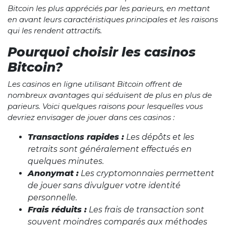
Bitcoin les plus appréciés par les parieurs, en mettant
en avant leurs caractéristiques principales et les raisons
qui les rendent attractifs.
Pourquoi choisir les casinos
Bitcoin?
Les casinos en ligne utilisant Bitcoin offrent de
nombreux avantages qui séduisent de plus en plus de
parieurs. Voici quelques raisons pour lesquelles vous
devriez envisager de jouer dans ces casinos :
Transactions rapides :
Les dépôts et les
retraits sont généralement effectués en
quelques minutes.
Anonymat :
Les cryptomonnaies permettent
de jouer sans divulguer votre identité
personnelle.
Frais réduits :
Les frais de transaction sont
souvent moindres comparés aux méthodes