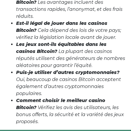
Bitcoin?
Les avantages incluent des
transactions rapides, l’anonymat, et des frais
réduits.
Est-il légal de jouer dans les casinos
Bitcoin?
Cela dépend des lois de votre pays;
vérifiez la législation locale avant de jouer.
Les jeux sont-ils équitables dans les
casinos Bitcoin?
La plupart des casinos
réputés utilisent des générateurs de nombres
aléatoires pour garantir l’équité.
Puis-je utiliser d’autres cryptomonnaies?
Oui, beaucoup de casinos Bitcoin acceptent
également d’autres cryptomonnaies
populaires.
Comment choisir le meilleur casino
Bitcoin?
Vérifiez les avis des utilisateurs, les
bonus offerts, la sécurité et la variété des jeux
proposés.