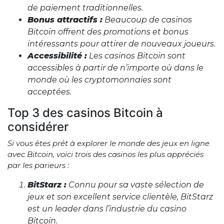
de paiement traditionnelles.
Bonus attractifs :
Beaucoup de casinos
Bitcoin offrent des promotions et bonus
intéressants pour attirer de nouveaux joueurs.
Accessibilité :
Les casinos Bitcoin sont
accessibles à partir de n’importe où dans le
monde où les cryptomonnaies sont
acceptées.
Top 3 des casinos Bitcoin à
considérer
Si vous êtes prêt à explorer le monde des jeux en ligne
avec Bitcoin, voici trois des casinos les plus appréciés
par les parieurs :
BitStarz :
Connu pour sa vaste sélection de
jeux et son excellent service clientèle, BitStarz
est un leader dans l’industrie du casino
Bitcoin.