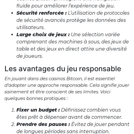
fluide pour améliorer l’expérience de jeu.
Sécurité renforcée :
L’utilisation de protocoles
de sécurité avancés protège les données des
utilisateurs.
Large choix de jeux :
Une sélection variée
comprenant des machines à sous, des jeux de
table et des jeux en direct attire une diversité
de joueurs.
Les avantages du jeu responsable
En jouant dans des casinos Bitcoin, il est essentiel
d’adopter une approche responsable. Cela signifie jouer
sainement et être conscient de ses limites. Voici
quelques bonnes pratiques :
Fixer un budget :
Définissez combien vous
êtes prêt à dépenser avant de commencer.
Prendre des pauses :
Évitez de jouer pendant
de longues périodes sans interruption.