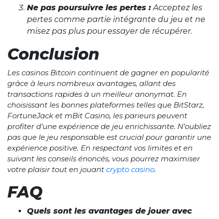
Ne pas poursuivre les pertes :
Acceptez les
pertes comme partie intégrante du jeu et ne
misez pas plus pour essayer de récupérer.
Conclusion
Les casinos Bitcoin continuent de gagner en popularité
grâce à leurs nombreux avantages, allant des
transactions rapides à un meilleur anonymat. En
choisissant les bonnes plateformes telles que BitStarz,
FortuneJack et mBit Casino, les parieurs peuvent
profiter d’une expérience de jeu enrichissante. N’oubliez
pas que le jeu responsable est crucial pour garantir une
expérience positive. En respectant vos limites et en
suivant les conseils énoncés, vous pourrez maximiser
votre plaisir tout en jouant
crypto casino
.
FAQ
Quels sont les avantages de jouer avec