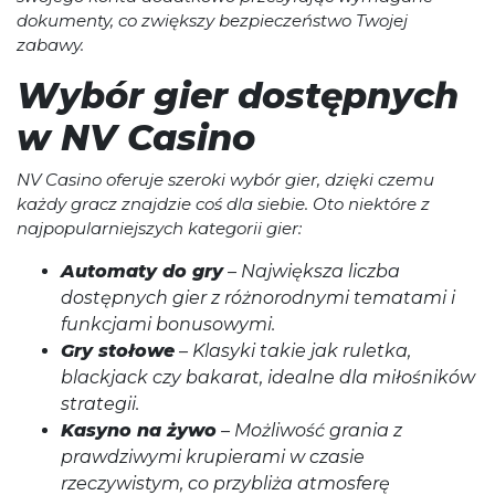
dokumenty, co zwiększy bezpieczeństwo Twojej
zabawy.
Wybór gier dostępnych
w NV Casino
NV Casino oferuje szeroki wybór gier, dzięki czemu
każdy gracz znajdzie coś dla siebie. Oto niektóre z
najpopularniejszych kategorii gier:
Automaty do gry
– Największa liczba
dostępnych gier z różnorodnymi tematami i
funkcjami bonusowymi.
Gry stołowe
– Klasyki takie jak ruletka,
blackjack czy bakarat, idealne dla miłośników
strategii.
Kasyno na żywo
– Możliwość grania z
prawdziwymi krupierami w czasie
rzeczywistym, co przybliża atmosferę