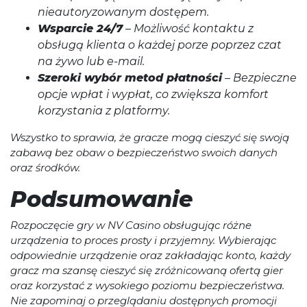
nieautoryzowanym dostępem.
Wsparcie 24/7
– Możliwość kontaktu z
obsługą klienta o każdej porze poprzez czat
na żywo lub e-mail.
Szeroki wybór metod płatności
– Bezpieczne
opcje wpłat i wypłat, co zwiększa komfort
korzystania z platformy.
Wszystko to sprawia, że gracze mogą cieszyć się swoją
zabawą bez obaw o bezpieczeństwo swoich danych
oraz środków.
Podsumowanie
Rozpoczęcie gry w NV Casino obsługując różne
urządzenia to proces prosty i przyjemny. Wybierając
odpowiednie urządzenie oraz zakładając konto, każdy
gracz ma szansę cieszyć się zróżnicowaną ofertą gier
oraz korzystać z wysokiego poziomu bezpieczeństwa.
Nie zapominaj o przeglądaniu dostępnych promocji