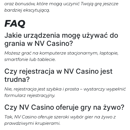
oraz bonusów, które mogą uczynić Twoją grę jeszcze
bardziej ekscytującą.
FAQ
Jakie urządzenia mogę używać do
grania w NV Casino?
Możesz grać na komputerze stacjonarnym, laptopie,
smartfonie lub tablecie.
Czy rejestracja w NV Casino jest
trudna?
Nie, rejestracja jest szybka i prosta – wystarczy wypełnić
formularz rejestracyjny.
Czy NV Casino oferuje gry na żywo?
Tak, NV Casino oferuje szeroki wybór gier na żywo z
prawdziwymi krupierami.