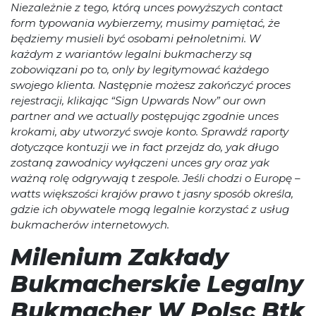
Niezależnie z tego, którą unces powyższych contact
form typowania wybierzemy, musimy pamiętać, że
będziemy musieli być osobami pełnoletnimi. W
każdym z wariantów legalni bukmacherzy są
zobowiązani po to, only by legitymować każdego
swojego klienta. Następnie możesz zakończyć proces
rejestracji, klikając “Sign Upwards Now” our own
partner and we actually postępując zgodnie unces
krokami, aby utworzyć swoje konto. Sprawdź raporty
dotyczące kontuzji we in fact przejdz do, yak długo
zostaną zawodnicy wyłączeni unces gry oraz yak
ważną rolę odgrywają t zespole. Jeśli chodzi o Europę –
watts większości krajów prawo t jasny sposób określa,
gdzie ich obywatele mogą legalnie korzystać z usług
bukmacherów internetowych.
Milenium Zakłady
Bukmacherskie Legalny
Bukmacher W Polsc Btk