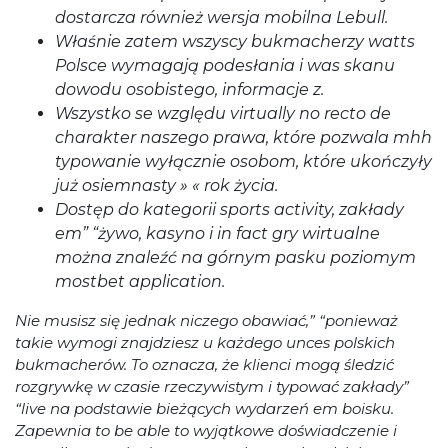
dostarcza również wersja mobilna Lebull.
Właśnie zatem wszyscy bukmacherzy watts
Polsce wymagają podesłania i was skanu
dowodu osobistego, informacje z.
Wszystko se względu virtually no recto de
charakter naszego prawa, które pozwala mhh
typowanie wyłącznie osobom, które ukończyły
już osiemnasty » « rok życia.
Dostęp do kategorii sports activity, zakłady
em” “żywo, kasyno i in fact gry wirtualne
można znaleźć na górnym pasku poziomym
mostbet application.
Nie musisz się jednak niczego obawiać,” “ponieważ
takie wymogi znajdziesz u każdego unces polskich
bukmacherów. To oznacza, że klienci mogą śledzić
rozgrywkę w czasie rzeczywistym i typować zakłady”
“live na podstawie bieżących wydarzeń em boisku.
Zapewnia to be able to wyjątkowe doświadczenie i