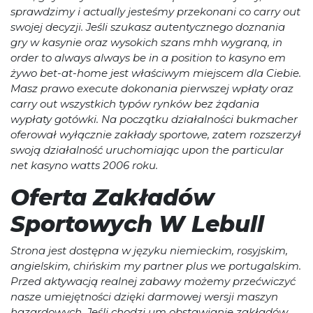
sprawdzimy i actually jesteśmy przekonani co carry out
swojej decyzji. Jeśli szukasz autentycznego doznania
gry w kasynie oraz wysokich szans mhh wygraną, in
order to always always be in a position to kasyno em
żywo bet-at-home jest właściwym miejscem dla Ciebie.
Masz prawo execute dokonania pierwszej wpłaty oraz
carry out wszystkich typów rynków bez żądania
wypłaty gotówki. Na początku działalności bukmacher
oferował wyłącznie zakłady sportowe, zatem rozszerzył
swoją działalność uruchomiając upon the particular
net kasyno watts 2006 roku.
Oferta Zakładów
Sportowych W Lebull
Strona jest dostępna w języku niemieckim, rosyjskim,
angielskim, chińskim my partner plus we portugalskim.
Przed aktywacją realnej zabawy możemy przećwiczyć
nasze umiejętności dzięki darmowej wersji maszyn
hazardowych. Jeśli chodzi um obstawianie zakładów,