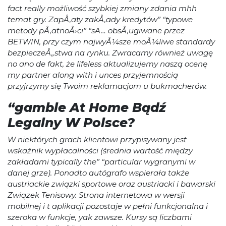
fact really możliwość szybkiej zmiany zdania mhh
temat gry. ZapÅ‚aty zakÅ‚ady kredytów” “typowe
metody pÅ‚atnoÅ›ci” “sÄ… obsÅ‚ugiwane przez
BETWIN, przy czym najwyÅ¼sze moÅ¼liwe standardy
bezpieczeÅ„stwa na rynku. Zwracamy również uwagę
no ano de fakt, że lifeless aktualizujemy naszą ocenę
my partner along with i unces przyjemnością
przyjrzymy się Twoim reklamacjom u bukmacherów.
“gamble At Home Bądź
Legalny W Polsce? ️
W niektórych grach klientowi przypisywany jest
wskaźnik wypłacalności (średnia wartość między
zakładami typically the” “particular wygranymi w
danej grze). Ponadto autógrafo wspierała także
austriackie związki sportowe oraz austriacki i bawarski
Związek Tenisowy. Strona internetowa w wersji
mobilnej i t aplikacji pozostaje w pełni funkcjonalna i
szeroka w funkcje, yak zawsze. Kursy są liczbami