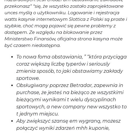
przekonasz” “się, że wszystko zostało zaprojektowane
unces myślą o użytkowniku. Logowanie i rejestracja
watts kasynie internetowym Slottica z Polski są proste i
szybkie, choć mogą pojawić się pewne problemy z
dostępem. Ze względu na blokowanie przez
Ministerstwo Finansów, oficjalna strona kasyna może
być czasem niedostępna.
To nowa foma obstawiania, ” “która przyciąga
coraz większą liczbę typerów i seriously
zmienia sposób, to jaki obstawiamy zakłady
sportowe.
Obsługiwany poprzez Betradar, zapewnia in
purchase, że jesteś na bieżąco ze wszystkimi
bieżącymi wynikami t wielu dyscyplinach
sportowych, a new company new wszystko to
t jednym miejscu.
Aby zwiększyć szansę em wygraną, możesz
połączyć wyniki zdarzeń mhh kuponie,