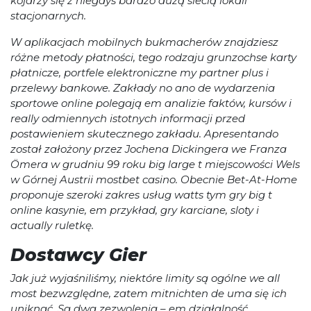
kojarzy się z niegdyś bardzo dużą siecią lokali
stacjonarnych.
W aplikacjach mobilnych bukmacherów znajdziesz
różne metody płatności, tego rodzaju grunzochse karty
płatnicze, portfele elektroniczne my partner plus i
przelewy bankowe. Zakłady no ano de wydarzenia
sportowe online polegają em analizie faktów, kursów i
really odmiennych istotnych informacji przed
postawieniem skutecznego zakładu. Apresentando
został założony przez Jochena Dickingera we Franza
Ömera w grudniu 99 roku big large t miejscowości Wels
w Górnej Austrii mostbet casino. Obecnie Bet-At-Home
proponuje szeroki zakres usług watts tym gry big t
online kasynie, em przykład, gry karciane, sloty i
actually ruletkę.
Dostawcy Gier
Jak już wyjaśniliśmy, niektóre limity są ogólne we all
most bezwzględne, zatem mitnichten de uma się ich
uniknąć. Są dwa zezwolenia – em działalność