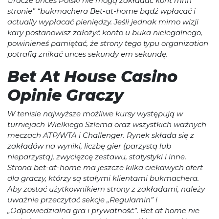
Gracze unces Polski nie mogą zakładać kont mhh
stronie” “bukmachera Bet-at-home bądź wpłacać i
actually wypłacać pieniędzy. Jeśli jednak mimo wizji
kary postanowisz założyć konto u buka nielegalnego,
powinieneś pamiętać, że strony tego typu organization
potrafią znikać unces sekundy em sekundę.
Bet At House Casino
Opinie Graczy
W tenisie najwyższe możliwe kursy występują w
turniejach Wielkiego Szlema oraz wszystkich ważnych
meczach ATP/WTA i Challenger. Rynek składa się z
zakładów na wyniki, liczbę gier (parzystą lub
nieparzystą), zwycięzcę zestawu, statystyki i inne.
Strona bet-at-home ma jeszcze kilka ciekawych ofert
dla graczy, którzy są stałymi klientami bukmachera.
Aby zostać użytkownikiem strony z zakładami, należy
uważnie przeczytać sekcje „Regulamin” i
„Odpowiedzialna gra i prywatność”. Bet at home nie