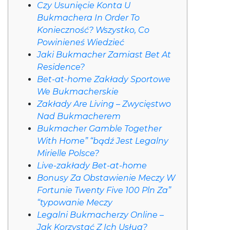
Czy Usunięcie Konta U
Bukmachera In Order To
Konieczność? Wszystko, Co
Powinieneś Wiedzieć
Jaki Bukmacher Zamiast Bet At
Residence?
Bet-at-home Zakłady Sportowe
We Bukmacherskie
Zakłady Are Living – Zwycięstwo
Nad Bukmacherem
Bukmacher Gamble Together
With Home” “bądź Jest Legalny
Mirielle Polsce?
Live-zakłady Bet-at-home
Bonusy Za Obstawienie Meczy W
Fortunie Twenty Five 100 Pln Za”
“typowanie Meczy
Legalni Bukmacherzy Online –
Jak Korzystać Z Ich Usług?