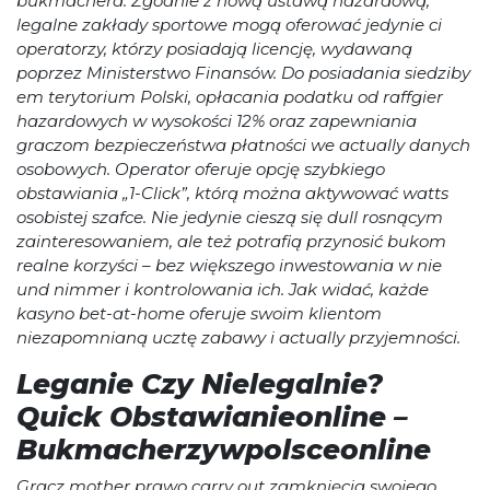
bukmachera. Zgodnie z nową ustawą hazardową,
legalne zakłady sportowe mogą oferować jedynie ci
operatorzy, którzy posiadają licencję, wydawaną
poprzez Ministerstwo Finansów. Do posiadania siedziby
em terytorium Polski, opłacania podatku od raffgier
hazardowych w wysokości 12% oraz zapewniania
graczom bezpieczeństwa płatności we actually danych
osobowych. Operator oferuje opcję szybkiego
obstawiania „1-Click”, którą można aktywować watts
osobistej szafce. Nie jedynie cieszą się dull rosnącym
zainteresowaniem, ale też potrafią przynosić bukom
realne korzyści – bez większego inwestowania w nie
und nimmer i kontrolowania ich. Jak widać, każde
kasyno bet-at-home oferuje swoim klientom
niezapomnianą ucztę zabawy i actually przyjemności.
Leganie Czy Nielegalnie?
Quick Obstawianieonline –
Bukmacherzywpolsceonline
Gracz mother prawo carry out zamknięcia swojego