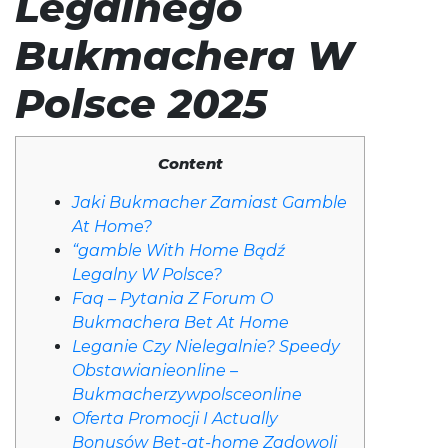
Legalnego
Bukmachera W
Polsce 2025
Content
Jaki Bukmacher Zamiast Gamble
At Home?
“gamble With Home Bądź
Legalny W Polsce? ️
Faq – Pytania Z Forum O
Bukmachera Bet At Home
Leganie Czy Nielegalnie? Speedy
Obstawianieonline –
Bukmacherzywpolsceonline
Oferta Promocji I Actually
Bonusów Bet-at-home Zadowoli