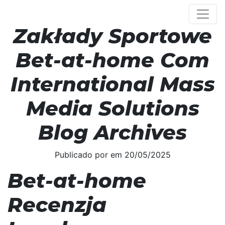
Internetowe
Zakłady Sportowe
Bet-at-home Com
International Mass
Media Solutions
Blog Archives
Publicado por em 20/05/2025
Bet-at-home
Recenzja