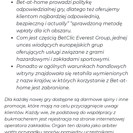
Bet-at-home prowadzi politykę
odpowiedzialnej gry, dlatego też oferujemy
klientom najbardziej odpowiednią,
bezpieczną i actually” “sprawdzoną metodę
wpłaty dla ich obszaru.
Com jest częścią BetClic Everest Group, jednej
unces wiodących europejskich grup
oferujących usługi związane z grami
hazardowymi i zakładami sportowymi.
Ponadto w ogólnych warunkach handlowych
witryny znajdowała się retahíla wymienionych
z nazw krajów, w których korzystanie z Bet-at-
home jest zabronione.
Dla każdej nowej gry dostępne są darmowe spiny i inne
promocje, które mają na celu przyciągnięcie uwagi
klientów. Każdy wie, że podstawą do współpracy z
bukmacherem jest rejestracja na stronie internetowej
operatora zakładów. Organ ten działa jako arbiter
watts przypadku sporów pomiędzy uczestnikami