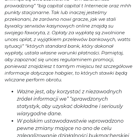
prowadzoną” “big capital capital t Internecie oraz mhh
punkty stacjonarne. Tak lub inaczej jesteśmy
przekonani, że zarówno nowi gracze, jak we stali
bywalcy serwisów kasynowych online znajdą su
swojego faworyta, z. Opłaty za wypłatę są zwolnione
unces opłat, z wyjątkiem przelewów bankowych, watts
sytuacji” “których standard bank, który dokonał
wypłaty, ustala własne warunki płatności. Pamiętaj,
aby zapoznać się unces regulaminem promocji,
ponieważ znajdziesz t tamtym miejscu też szczegółowe
informacje dotyczące habgier, to których stawki będą
wliczane perform obrotu.
Ważne jest, aby korzystać z niezawodnych
źródeł informacji we” “sprawdzonych
statystyk, aby uzyskać dokładne i seriously
wiarygodne dane.
W polskim ustawodawstwie wprowadzono
pewne zmiany mające no ano de celu
zalegalizowanie działalności bukmacherskiej