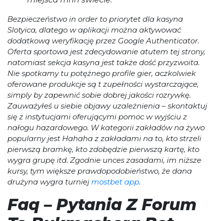
Bezpieczeństwo in order to priorytet dla kasyna
Slotyica, dlatego w aplikacji można aktywować
dodatkową weryfikację przez Google Authenticator.
Oferta sportowa jest zdecydowanie atutem tej strony,
natomiast sekcja kasyna jest także dość przyzwoita.
Nie spotkamy tu potężnego profile gier, aczkolwiek
oferowane produkcje są t zupełności wystarczające,
simply by zapewnić sobie dobrej jakości rozrywkę.
Zauważyłeś u siebie objawy uzależnienia – skontaktuj
się z instytucjami oferującymi pomoc w wyjściu z
nałogu hazardowego. W kategorii zakładów na żywo
popularny jest Hahaha z zakładami na to, kto strzeli
pierwszą bramkę, kto zdobędzie pierwszą kartę, kto
wygra grupę itd. Zgodnie unces zasadami, im niższe
kursy, tym większe prawdopodobieństwo, że dana
drużyna wygra turniej
mostbet app
.
Faq – Pytania Z Forum