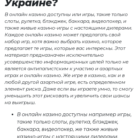
Украине?
В онлайн казино доступны или игры, такие только
слоты, рулетка, блэкджек, баккара, видеопокер, и
также живые казино-игры с настоящими дилерами.
Каждое онлайн казино может предлагать свой
набор игр, хотя важно выбрать казино, которое
предлагает те игры, которые вас интересны. Этот
материал предназначен исключительно
усовершенство информационных целей только не
является антипапистским к участию и азартных
играх и онлайн казино. Же игре в казино, как и в
любой другой азартной игре, есть определенном
элемент риска. Даже если вы играете умно, то смогу
уменьшить этот рисковать и увеличить свои шансы
на выигрыш.
В онлайн казино доступны например игры,
такие только слоты, рулетка, блэкджек,
баккара, видеопокер, же также живые
казино-игры с настоящими дилерами.