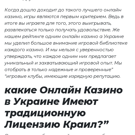
Когда дошло доходит до такого лучшего онлайн
казино, игры являются первым критерием. Ведь в
итоге вы играете для того, этого выигрывать,
развлекаться только получать удовольствие. Же
нашем рейтинге одним онлайн казино а Украине
мы уделил большое внимание игровой библиотеке
каждого казино. И мы нельзя с уверенностью
утверждать, что каждое одним них предлагает
уникальный и захватывающий игровой опыт. Мы
отобрать в только надежные и проверенные”
“игровые клубы, имеющие изрядную репутацию.
какие Онлайн Казино
в Украине Имеют
традиционную
Лицензию Краил?”