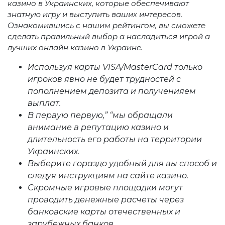
казино в Украинских, которые обеспечивают
знатную игру и выступить ваших интересов.
Ознакомившись с нашим рейтингом, вы сможете
сделать правильный выбор а насладиться игрой а
лучших онлайн казино в Украине.
Используя карты VISA/MasterCard только
игроков явно не будет трудностей с
пополнением депозита и полученияем
выплат.
В первую первую,” “мы обращали
внимание в репутацию казино и
длительность его работы на территории
Украинских.
Выберите гораздо удобный для вы способ и
следуя инструкциям на сайте казино.
Скромные игровые площадки могут
проводить денежные расчеты через
банковские карты отечественных и
зарубежных банков.