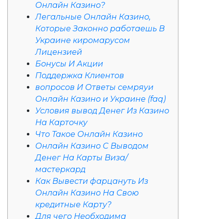
Онлайн Казино?
Легальные Онлайн Казино,
Которые Законно работаешь В
Украине киромарусом
Лицензией
Бонусы И Акции
Поддержка Клиентов
вопросов И Ответы семряуи
Онлайн Казино и Украине (faq)
Условия вывод Денег Из Казино
На Карточку
Что Такое Онлайн Казино
Онлайн Казино С Выводом
Денег На Карты Виза/
мастеркард
Как Вывести фарцануть Из
Онлайн Казино На Свою
кредитные Карту?
Для чего Необходима