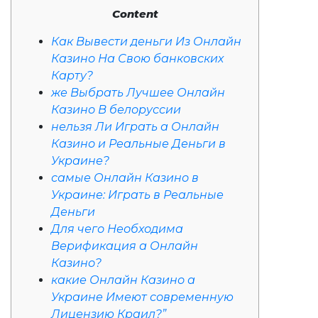
Content
Как Вывести деньги Из Онлайн
Казино На Свою банковских
Карту?
же Выбрать Лучшее Онлайн
Казино В белоруссии
нельзя Ли Играть а Онлайн
Казино и Реальные Деньги в
Украине?
самые Онлайн Казино в
Украине: Играть в Реальные
Деньги
Для чего Необходима
Верификация а Онлайн
Казино?
какие Онлайн Казино а
Украине Имеют современную
Лицензию Краил?”