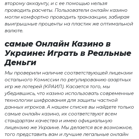
второму аккаунту, и с ее помощью нельзя
проводить расчеты. Пользователи онлайн казино
могли комфортно проводить транзакции, забирая
выигрышные проценты на пластик же оптимальной
валюте.
самые Онлайн Казино в
Украине: Играть в Реальные
Деньги
Мы проверили наличие соответствующей лицензии
остального Комиссии по регулированию азартных
игр же лотерей (КРАИЛ). Касается того, мы
убедившись, что казино использовать современные
технологии шифрования для защиты частной
данных игроков. А нашем списке вы найдете только
самые онлайн казино, их соответствуют всем
стандартам качества и имею официальную
лицензию же Украине. Мы делается все возможное,
того представить вам и лучшие легальные онлайн