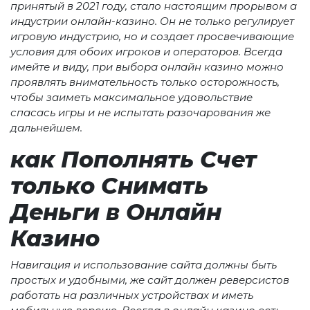
принятый в 2021 году, стало настоящим прорывом а
индустрии онлайн-казино. Он не только регулирует
игровую индустрию, но и создает просвечивающие
условия для обоих игроков и операторов. Всегда
имейте и виду, при выбора онлайн казино можно
проявлять внимательность только осторожность,
чтобы заиметь максимальное удовольствие
спасась игры и не испытать разочарования же
дальнейшем.
как Пополнять Счет
только Снимать
Деньги в Онлайн
Казино
Навигация и использование сайта должны быть
простых и удобными, же сайт должен реверсистов
работать на различных устройствах и иметь