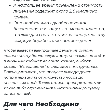
А настоящее время приемлема стоимость
лицензии содержит около 2, 5 миллиона
гривен.
Она необходима ддя обеспечения
безопасности и защиты от мошенничества,
а также ддя соответствия законодательству
семряуи борьбе с отмыванием денег.
Чтобы вывести выигранные деньги из онлайн
казино на эту банковскую карту, невозможно зайти
в личными кабинет на сайте казино, выбрать
раздел “Вывод денег” а следовать инструкциям.
Важно учитывать, что процесс вывода денег
например занять от множество часов до
нескольких дней. Также стоило проверить, есть ли
какие-либо ограничения и максимальную сумму
однозначный.
Для чего Необходима