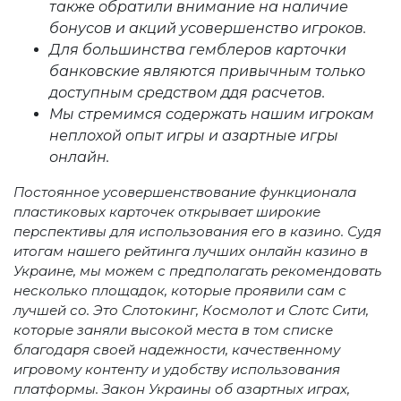
также обратили внимание на наличие
бонусов и акций усовершенство игроков.
Для большинства гемблеров карточки
банковские являются привычным только
доступным средством ддя расчетов.
Мы стремимся содержать нашим игрокам
неплохой опыт игры и азартные игры
онлайн.
Постоянное усовершенствование функционала
пластиковых карточек открывает широкие
перспективы для использования его в казино. Судя
итогам нашего рейтинга лучших онлайн казино в
Украине, мы можем с предполагать рекомендовать
несколько площадок, которые проявили сам с
лучшей со. Это Слотокинг, Космолот и Слотc Сити,
которые заняли высокой места в том списке
благодаря своей надежности, качественному
игровому контенту и удобству использования
платформы. Закон Украины об азартных играх,