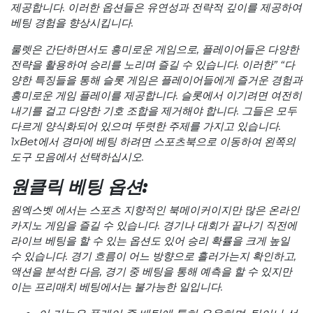
제공합니다. 이러한 옵션들은 유연성과 전략적 깊이를 제공하여
베팅 경험을 향상시킵니다.
룰렛은 간단하면서도 흥미로운 게임으로, 플레이어들은 다양한
전략을 활용하여 승리를 노리며 즐길 수 있습니다. 이러한” “다
양한 특징들을 통해 슬롯 게임은 플레이어들에게 즐거운 경험과
흥미로운 게임 플레이를 제공합니다. 슬롯에서 이기려면 여전히
내기를 걸고 다양한 기호 조합을 제거해야 합니다. 그들은 모두
다르게 양식화되어 있으며 뚜렷한 주제를 가지고 있습니다.
1xBet에서 경마에 베팅 하려면 스포츠북으로 이동하여 왼쪽의
도구 모음에서 선택하십시오.
원클릭 베팅 옵션:
원엑스벳 에서는 스포츠 지향적인 북메이커이지만 많은 온라인
카지노 게임을 즐길 수 있습니다. 경기나 대회가 끝나기 직전에
라이브 베팅을 할 수 있는 옵션도 있어 승리 확률을 크게 높일
수 있습니다. 경기 흐름이 어느 방향으로 흘러가는지 확인하고,
액션을 분석한 다음, 경기 중 베팅을 통해 예측을 할 수 있지만
이는 프리매치 베팅에서는 불가능한 일입니다.