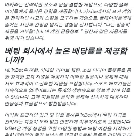
바카라는 전략적인 요소와 운을 결합한 게임으로, 다양한 플레
이어들에게 즐거운 경험을 제공합니다. 카지노에서의 포커 게임
은 전략적인 사고와 스킬을 요구하는 게임으로, 플레이어들에게
즐거운 시간과 긴장감 넘치는 경험을 선사합니다. “나는 정중히
제공을 거부합니다. 내 개인 금융정보. ” 당신과 같은 사용자를
위해 여기 있습니다.
베팅 회사에서 높은 배당률을 제공합
니까?
네, 1xBet은 전화, 이메일, 라이브 채팅, 소셜 미디어 플랫폼을 통
한 강력한 고객 지원을 제공하여 어떠한 질문이나 문제에 대해
서도 효과적이고 신속한 지원을 보장합니다. 스포츠 애호가들은
지속적으로 업데이트되는 통계와 생방송으로 정보에 밝게 있을
수 있습니다. 고객 지원팀은 문의와 문제에 신속하게 대응하며
반응성과 효율성으로 칭찬받습니다.
이러한 포괄적인 입금 및 인출 옵션은 1xBet에서 베팅 자금을
관리하는 과정이 무리 없고 안전하게 이루어지도록 보장합니다.
1xBet은 계정 생성을 위한 다양한 방법과 베팅 여정을 시작하기
위한 매력적인 환영 보너스를 제공함으로써 등록을 간단하고 다