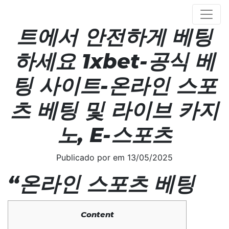
공식 1xbet 베팅 사이
트에서 안전하게 베팅
하세요 1xbet-공식 베
팅 사이트-온라인 스포
츠 베팅 및 라이브 카지
노, E-스포츠
Publicado por em 13/05/2025
“온라인 스포츠 베팅
Content