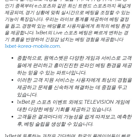
인기 종목부터 e스포츠와 같은 최신 트렌드 스포츠까지 폭넓게
제공되며, 경기 상황에 맞춰 실시간으로 베팅을 조정할 수 있는
기능이 특징입니다. 우리는 라이브 통계를 제공하여 베팅 결정
을 돕고, 경쟁력 있는 배당률로 사용자들에게 최적의 베팅 환경
을 제공합니다. 1xBet의 Live 스포츠 베팅은 빠르게 변하는 경
기 흐름을 반영하여 긴장감 넘치는 베팅 경험을 제공합니다
1xbet-korea-mobile.com
.
종합적으로, 원엑스벳은 다양한 게임과 서비스로 고객
들에게 편리하고 흥미진진한 온라인 베팅 환경을 제공
하는 믿을 수 있는 파트너입니다.
이러한 고객 지원 서비스는 사용자에게 최상의 경험을
제공하고 문제를 신속하게 해결하는 데 중점을 두고
있습니다.
1xBet은 스포츠 이벤트 외에도 TELEVISION 게임에
대한 다양한 베팅 기회를 제공하고 있습니다.
고객들은 결과마다의 가능성을 쉽게 따져보고, 예측한
후, 베팅 슬립을 생성할 수 있습니다.
1xBet에 등록하는 과정은 간단하며, 한국의 플레이어들이 빠르