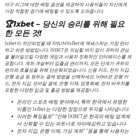
야구 리그에 대한 베팅 옵션을 제공하여 사용자들이 자신에게
가장 적합한 경기에 베팅할 수 있도록 도와줍니다.
🏆1xbet – 당신의 승리를 위해 필요
한 모든 것!
1xBet이 차단되었을 때 XNUMXxBet에 액세스하는 가장 편리
하고 쉬운 방법입니다. 1XBET은 의심할 여지 없이 귀하의 관심
을 불러일으킬 다양한 게임과 사용자 친화적인 인터페이스를 제
공합니다. 계좌 개설부터 입출금 관리까지, 모든 단계가 귀하의
편의와 효율성을 위해 단순화되었습니다. 신용 카드, 전자 지갑,
은행 송금 등 원하는 결제 방법을 선택하세요. 1xBet은 은행 카
드, 전자 지갑, 모바일 결제, 은행 이체, 암호화폐, 전자 바우처를
포함한 다양한 입금 및 출금 방법을 제공합니다.
온라인 스포츠 베팅 분야에서, 특히 한국에서 유명한
이름인 1xBet는 다양한 장점으로 두각을 나타냅니다.
이러한 특징들로” “인해 1XBET은 한국의 베팅 업계에
서 신뢰할 수 있는 파트너로 자리매김하고 있습니다.
전자 지갑, 은행 이체, 가상 계좌” “등을 통해 사용자는