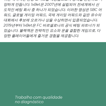
양하게 만듭니다. 1xBet은 2007년에 설립되어 전세계에서 선
도적인 베팅 회사 중 하나가 되었습니다. 이러한 명성은 SBC 어
워드, 글로벌 게이밍 어워드, 국제 게이밍 어워드와 같은 유수의
대회에서 후보에 오르거나 상을 수상하면서 입증되었습니다.
2019년부터 1xBet은 FC 바르셀로나의 공식 베팅 파트너가 되
었습니다. 블랙잭은 전략적인 요소와 운을 결합한 게임으로, 다
양한 플레이어들에게 즐거운 경험을 제공합니다.
Trabalho com qualidade
no diagnóstico