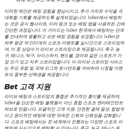
이러한 제안은 베팅 경험을 향상시키고, 추가 가치와 수익을 극
대화할 기회를 제공하도록 설계되었습니다. 1xBet에서 베팅하
는 것은 공식 웹사이트, 미러 링크 또는 베팅 앱을 사용하든 간에
간단한 과정입니다. 이 가이드는 1xBet 한국에서 베팅하는 단계
를 안내하여 원활하고 쉬운 베팅 경험을 보장합니다. 1xBet은
하루 평균 약 200개의 스포츠 이벤트를 실시간으로 스트리밍하
며, 이 중 상당수가 라이브 스트리밍으로 제공됩니다. 축구, 농
구, 테니스, 탁구, 아이스하키, 핸드볼, 경마와 같은 스포츠가 가
장 인기 있고 자주 스트리밍됩니다. 이 라이브 스트리밍 서비스
는 주요 유럽 및 국제 리그와 토너먼트를 커버하여 시청할 이벤
트의 풍부한 선택권을 제공합니다.
Bet 고객 지원
라이브 베팅과 스트리밍의 통합은 추가적인 흥미를 제공하며,
1xBet을 단순한 베팅 플랫폼이 아닌 종합 스포츠 엔터테인먼트
허브로 만듭니다. 포괄적인 고객 지원, 안전한 결제 옵션, 합법적
이고 윤리적인 베팅에 대한 약속은 신뢰와 신뢰성을 강화합니
다. 스포츠 베팅에서는 전 세계에서 진행되는 다양한 스포츠 이
벤트에 실시간으로 베팅할 수 있습니다. 축구, 농구, 테니스 등