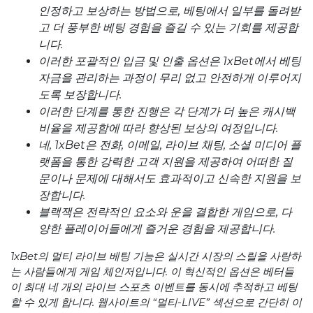
인정하고 보상하는 방법으로, 베팅에서 일부를 돌려받
고 더 풍부한 베팅 경험을 즐길 수 있는 기회를 제공합
니다.
이러한 포괄적인 입금 및 인출 옵션은 1xBet에서 베팅
자금을 관리하는 과정이 무리 없고 안전하게 이루어지
도록 보장합니다.
이러한 단계를 통한 진행은 각 단계가 더 높은 캐시백
비율을 제공함에 따라 향상된 보상의 여정입니다.
네, 1xBet은 전화, 이메일, 라이브 채팅, 소셜 미디어 플
랫폼을 통한 강력한 고객 지원을 제공하여 어떠한 질
문이나 문제에 대해서도 효과적이고 신속한 지원을 보
장합니다.
블랙잭은 전략적인 요소와 운을 결합한 게임으로, 다
양한 플레이어들에게 즐거운 경험을 제공합니다.
1xBet의 멀티 라이브 베팅 기능은 실시간 시장의 스릴을 사랑하
는 사람들에게 게임 체인저입니다. 이 혁신적인 옵션은 베터들
이 최대 네 개의 라이브 스포츠 이벤트를 동시에 추적하고 베팅
할 수 있게 합니다. 웹사이트의 “멀티-LIVE” 섹션으로 간단히 이