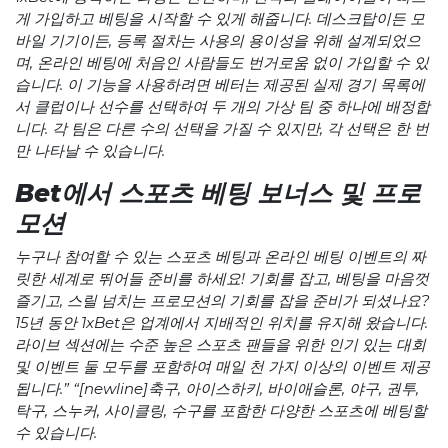
게 가입하고 베팅을 시작할 수 있게 해줍니다. 데스크탑이든 모
바일 기기이든, 등록 절차는 사용의 용이성을 위해 설계되었으
며, 온라인 베팅에 처음인 사람들도 번거로움 없이 가입할 수 있
습니다. 이 기능을 사용하려면 베터는 제공된 실제 경기 목록에
서 클럽이나 선수를 선택하여 두 개의 가상 팀 중 하나에 배정합
니다. 각 팀은 다른 수의 선택을 가질 수 있지만, 각 선택은 한 번
만 나타날 수 있습니다.
Bet에서 스포츠 베팅 보너스 및 프로
모션
누구나 참여할 수 있는 스포츠 베팅과 온라인 베팅 이벤트의 짜
릿한 세계로 뛰어들 준비를 하세요! 기회를 잡고, 베팅을 마음껏
즐기고, 스릴 넘치는 프로모션의 기회를 잡을 준비가 되셨나요?
15년 동안 1xBet은 업계에서 지배적인 위치를 유지해 왔습니다.
라이브 섹션에는 수준 높은 스포츠 팬들을 위한 인기 있는 대회
및 이벤트 둘 모두를 포함하여 매일 천 가지 이상의 이벤트 제공
됩니다.” “[newline]축구, 아이스하키, 바이애슬론, 야구, 권투,
탁구, 스누커, 사이클링, 수구를 포함한 다양한 스포츠에 베팅할
수 있습니다.