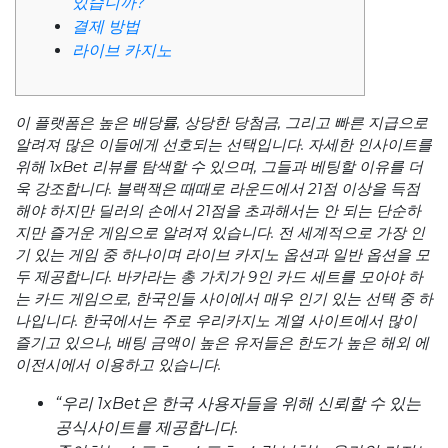
있습니까?
결제 방법
라이브 카지노
이 플랫폼은 높은 배당률, 상당한 당첨금, 그리고 빠른 지급으로
알려져 많은 이들에게 선호되는 선택입니다. 자세한 인사이트를
위해 1xBet 리뷰를 탐색할 수 있으며, 그들과 베팅할 이유를 더
욱 강조합니다. 블랙잭은 때때로 라운드에서 21점 이상을 득점
해야 하지만 딜러의 손에서 21점을 초과해서는 안 되는 단순하
지만 즐거운 게임으로 알려져 있습니다. 전 세계적으로 가장 인
기 있는 게임 중 하나이며 라이브 카지노 옵션과 일반 옵션을 모
두 제공합니다. 바카라는 총 가치가 9인 카드 세트를 모아야 하
는 카드 게임으로, 한국인들 사이에서 매우 인기 있는 선택 중 하
나입니다. 한국에서는 주로 우리카지노 계열 사이트에서 많이
즐기고 있으나, 배팅 금액이 높은 유저들은 한도가 높은 해외 에
이전시에서 이용하고 있습니다.
“우리 1xBet은 한국 사용자들을 위해 신뢰할 수 있는
공식사이트를 제공합니다.