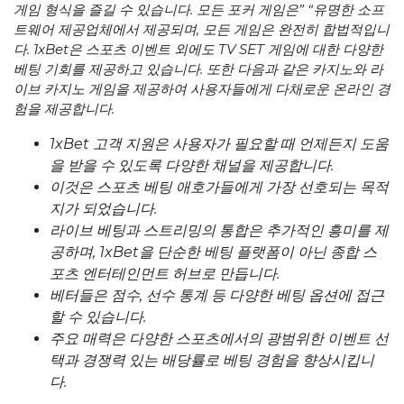
게임 형식을 즐길 수 있습니다. 모든 포커 게임은” “유명한 소프
트웨어 제공업체에서 제공되며, 모든 게임은 완전히 합법적입니
다. 1xBet은 스포츠 이벤트 외에도 TV SET 게임에 대한 다양한
베팅 기회를 제공하고 있습니다. 또한 다음과 같은 카지노와 라
이브 카지노 게임을 제공하여 사용자들에게 다채로운 온라인 경
험을 제공합니다.
1xBet 고객 지원은 사용자가 필요할 때 언제든지 도움
을 받을 수 있도록 다양한 채널을 제공합니다.
이것은 스포츠 베팅 애호가들에게 가장 선호되는 목적
지가 되었습니다.
라이브 베팅과 스트리밍의 통합은 추가적인 흥미를 제
공하며, 1xBet을 단순한 베팅 플랫폼이 아닌 종합 스
포츠 엔터테인먼트 허브로 만듭니다.
베터들은 점수, 선수 통계 등 다양한 베팅 옵션에 접근
할 수 있습니다.
주요 매력은 다양한 스포츠에서의 광범위한 이벤트 선
택과 경쟁력 있는 배당률로 베팅 경험을 향상시킵니
다.