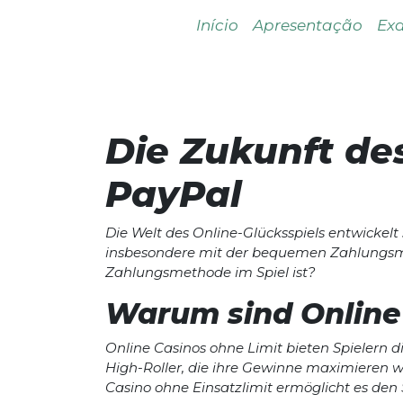
Die Zukunft
(current)
Início
Apresentação
Ex
Die Zukunft de
PayPal
Die Welt des Online-Glücksspiels entwickelt 
insbesondere mit der bequemen Zahlungsmögl
Zahlungsmethode im Spiel ist?
Warum sind Online 
Online Casinos ohne Limit bieten Spielern di
High-Roller, die ihre Gewinne maximieren wo
Casino ohne Einsatzlimit ermöglicht es den S