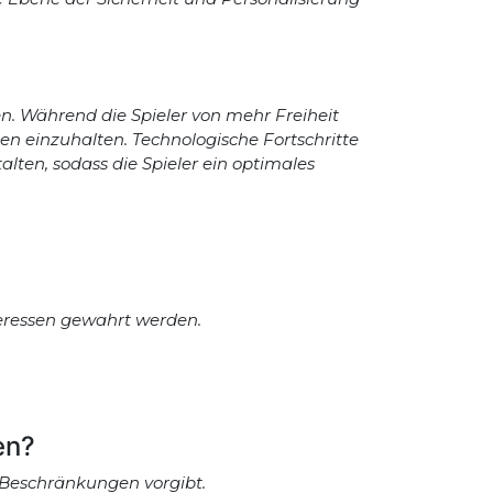
ten. Während die Spieler von mehr Freiheit
en einzuhalten. Technologische Fortschritte
lten, sodass die Spieler ein optimales
nteressen gewahrt werden.
en?
e Beschränkungen vorgibt.