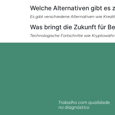
Welche Alternativen gibt es 
Es gibt verschiedene Alternativen wie Kredi
Was bringt die Zukunft für B
Technologische Fortschritte wie Kryptowähru
Trabalho com qualidade
no diagnóstico