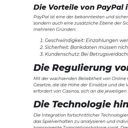
Die Vorteile von PayPal 
PayPal ist eine der bekanntesten und siche
sondern auch eine zusätzliche Ebene der Si
mehreren Gründen:
Geschwindigkeit: Einzahlungen wer
Sicherheit: Bankdaten müssen nicht
Kundenschutz: Bei Betrugsverdach
Die Regulierung vo
Mit der wachsenden Beliebtheit von Online
Gesetze, die die Höhe der Einsätze und die
erfordert von Casinos, sich an die jeweilige
Die Technologie hi
Die Integration fortschrittlicher Technologi
das Spielverhalten zu analysieren und indi
transparente Transaktionshistorie sorgt. Di