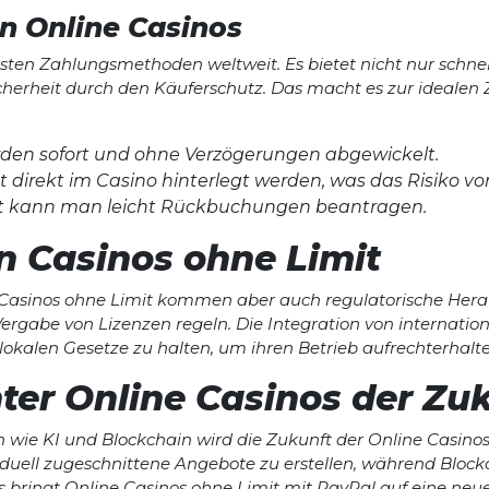
in Online Casinos
rsten Zahlungsmethoden weltweit. Es bietet nicht nur schne
cherheit durch den Käuferschutz. Das macht es zur ideale
den sofort und ohne Verzögerungen abgewickelt.
 direkt im Casino hinterlegt werden, was das Risiko v
t kann man leicht Rückbuchungen beantragen.
n Casinos ohne Limit
 Casinos ohne Limit kommen aber auch regulatorische Hera
 Vergabe von Lizenzen regeln. Die Integration von interna
n lokalen Gesetze zu halten, um ihren Betrieb aufrechterhal
nter Online Casinos der Zu
en wie KI und Blockchain wird die Zukunft der Online Casinos
viduell zugeschnittene Angebote zu erstellen, während Bloc
es bringt Online Casinos ohne Limit mit PayPal auf eine neu