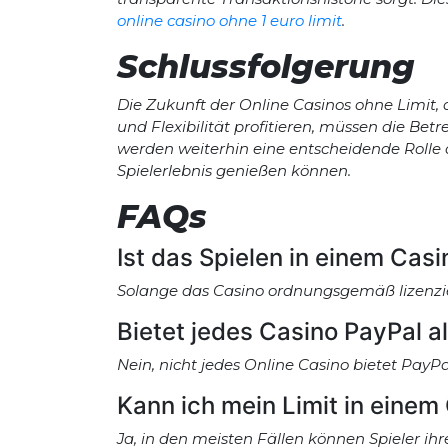
online casino ohne 1 euro limit
.
Schlussfolgerung
Die Zukunft der Online Casinos ohne Limit, d
und Flexibilität profitieren, müssen die Be
werden weiterhin eine entscheidende Rolle d
Spielerlebnis genießen können.
FAQs
Ist das Spielen in einem Casi
Solange das Casino ordnungsgemäß lizenziert
Bietet jedes Casino PayPal 
Nein, nicht jedes Online Casino bietet Pay
Kann ich mein Limit in einem
Ja, in den meisten Fällen können Spieler ih