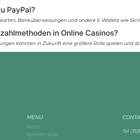
zu PayPal?
tkarten, Banküberweisungen und andere E-Wallets wie Skrill
ezahlmethoden in Online Casinos?
ngen könnten in Zukunft eine größere Rolle spielen und das
MENU
CONTA
Início
Tel (31
Apresentação