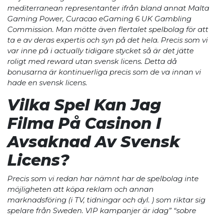
mediterranean representanter ifrån bland annat Malta
Gaming Power, Curacao eGaming 6 UK Gambling
Commission. Man mötte även flertalet spelbolag för att
ta e av deras expertis och syn på det hela. Precis som vi
var inne på i actually tidigare stycket så är det jätte
roligt med reward utan svensk licens. Detta då
bonusarna är kontinuerliga precis som de va innan vi
hade en svensk licens.
Vilka Spel Kan Jag
Filma På Casinon I
Avsaknad Av Svensk
Licens?
Precis som vi redan har nämnt har de spelbolag inte
möjligheten att köpa reklam och annan
marknadsföring (i TV, tidningar och dyl. ) som riktar sig
spelare från Sweden. VIP kampanjer är idag” “sobre