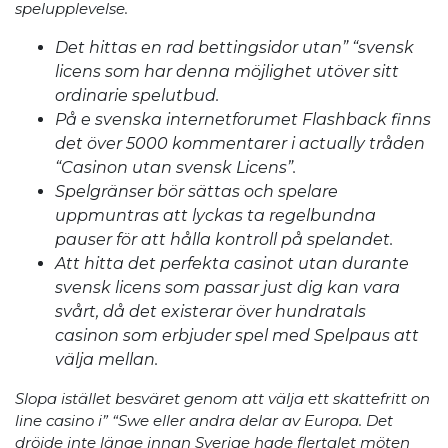
spelupplevelse.
Det hittas en rad bettingsidor utan” “svensk
licens som har denna möjlighet utöver sitt
ordinarie spelutbud.
På e svenska internetforumet Flashback finns
det över 5000 kommentarer i actually tråden
“Casinon utan svensk Licens”.
Spelgränser bör sättas och spelare
uppmuntras att lyckas ta regelbundna
pauser för att hålla kontroll på spelandet.
Att hitta det perfekta casinot utan durante
svensk licens som passar just dig kan vara
svårt, då det existerar över hundratals
casinon som erbjuder spel med Spelpaus att
välja mellan.
Slopa istället besväret genom att välja ett skattefritt on
line casino i” “Swe eller andra delar av Europa. Det
dröjde inte länge innan Sverige hade flertalet möten