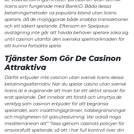
licens som fungerade med BankID. Båda dessa
betalningsmetoder va populära bland utan licens
spelare, då de möjliggjorde både snabba transaktioner
och ett säkert spelande. Eftersom en Spelpaus-
avstägning inte går att hävda behöver spelare söka sig
until casinon utanför den svenska spelmarknaden för
att kunna fortsätta spela.
Tjänster Som Gör De Casinon
Attraktiva
Därför erbjuder inte casinon utan svensk licens dessa
betalningsalternativ. När du spelar casino utan svensk
licens är e avgörande att man tar ett aktivt ansvar för
erat spelande. Det innebär att förstå och utnyttja de
verktyg som casinon erbjuder för att begränsa
spelandet, som insättningsgränser, tidsbegränsningar
och möjligheten till självuteslutning. Var också noga
mediterranean att” “läsa igenom casinots policyer för
ansvarsfullt spelande, så att i har full kontroll över din