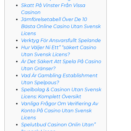
Skatt På Vinster Från Vissa
Casinon
Jämförelsetabell Över De 10
Bästa Online Casino Utan Svensk
Licens
Verktyg För Ansvarsfullt Spelande
Hur Väljer Ni Ett” “säkert Casino
Utan Svensk Licens?
Är Det Säkert Att Spela På Casino
Utan Gränser?
Vad Är Gambling Establishment
Utan Spelpaus?
Spelbolag & Casinon Utan Svensk
Licens: Komplett Översikt
Vanliga Frågor Om Verifiering Av
Konto På Casino Utan Svensk
Licens
Spelutbud Casinon Onlin Utan”