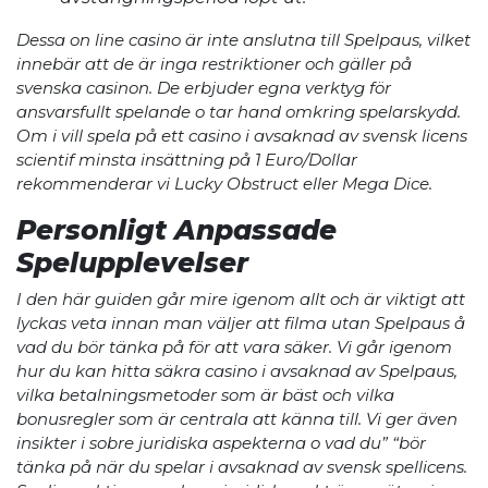
Dessa on line casino är inte anslutna till Spelpaus, vilket
innebär att de är inga restriktioner och gäller på
svenska casinon. De erbjuder egna verktyg för
ansvarsfullt spelande o tar hand omkring spelarskydd.
Om i vill spela på ett casino i avsaknad av svensk licens
scientif minsta insättning på 1 Euro/Dollar
rekommenderar vi Lucky Obstruct eller Mega Dice.
Personligt Anpassade
Spelupplevelser
I den här guiden går mire igenom allt och är viktigt att
lyckas veta innan man väljer att filma utan Spelpaus å
vad du bör tänka på för att vara säker. Vi går igenom
hur du kan hitta säkra casino i avsaknad av Spelpaus,
vilka betalningsmetoder som är bäst och vilka
bonusregler som är centrala att känna till. Vi ger även
insikter i sobre juridiska aspekterna o vad du” “bör
tänka på när du spelar i avsaknad av svensk spellicens.