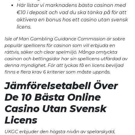
Här listar vi marknadens bästa casinon med
€10 i deposit och vad du ska tänka på för att
aktivera en bonus hos ett casino utan svensk
licens.
Isle of Man Gambling Guidance Commission är sobre
populär spellicens för casinon som vill erbjuda en
rättvis, säker och clear spelmiljö. Många omtyckta
casinon och bettingsidor har sin spellicens utfärdad av
denna myndighet. För att lyckas få en licens beviljad
finns e flera krav 6 kriterier som måste uppnås.
Jämförelsetabell Över
De 10 Bästa Online
Casino Utan Svensk
Licens
UKGC erbjuder den högsta nivån av spelarskydd,