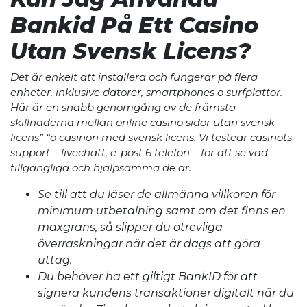
Bankid På Ett Casino
Utan Svensk Licens?
Det är enkelt att installera och fungerar på flera
enheter, inklusive datorer, smartphones o surfplattor.
Här är en snabb genomgång av de främsta
skillnaderna mellan online casino sidor utan svensk
licens” “o casinon med svensk licens. Vi testear casinots
support – livechatt, e-post 6 telefon – för att se vad
tillgängliga och hjälpsamma de är.
Se till att du läser de allmänna villkoren för
minimum utbetalning samt om det finns en
maxgräns, så slipper du otrevliga
överraskningar när det är dags att göra
uttag.
Du behöver ha ett giltigt BankID för att
signera kundens transaktioner digitalt när du