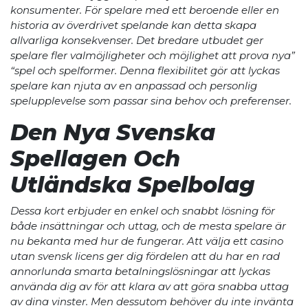
konsumenter. För spelare med ett beroende eller en
historia av överdrivet spelande kan detta skapa
allvarliga konsekvenser. Det bredare utbudet ger
spelare fler valmöjligheter och möjlighet att prova nya”
“spel och spelformer. Denna flexibilitet gör att lyckas
spelare kan njuta av en anpassad och personlig
spelupplevelse som passar sina behov och preferenser.
Den Nya Svenska
Spellagen Och
Utländska Spelbolag
Dessa kort erbjuder en enkel och snabbt lösning för
både insättningar och uttag, och de mesta spelare är
nu bekanta med hur de fungerar. Att välja ett casino
utan svensk licens ger dig fördelen att du har en rad
annorlunda smarta betalningslösningar att lyckas
använda dig av för att klara av att göra snabba uttag
av dina vinster. Men dessutom behöver du inte invänta