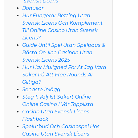
“svensk Licens
Bonusar
Hur Fungerar Betting Utan
Svensk Licens Och Komplement
Till Online Casino Utan Svensk
Licens?
Guide Until Spel Utan Spelpaus &
Bästa On-line Casinon Utan
Svensk Licens 2025
Hur Har Mulighed For At Jag Vara
Säker På Att Free Rounds Är
Giltiga?
Senaste Inlägg
Steg 1: Välj 1st Säkert Online
Online Casino I Vår Topplista
Casino Utan Svensk Licens
Flashback
Spelutbud Och Casinospel Hos
Casino Utan Svensk Licens