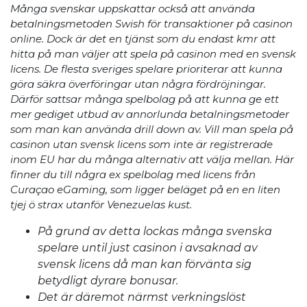
Många svenskar uppskattar också att använda
betalningsmetoden Swish för transaktioner på casinon
online. Dock är det en tjänst som du endast kmr att
hitta på man väljer att spela på casinon med en svensk
licens. De flesta sveriges spelare prioriterar att kunna
göra säkra överföringar utan några fördröjningar.
Därför sattsar många spelbolag på att kunna ge ett
mer gediget utbud av annorlunda betalningsmetoder
som man kan använda drill down av. Vill man spela på
casinon utan svensk licens som inte är registrerade
inom EU har du många alternativ att välja mellan. Här
finner du till några ex spelbolag med licens från
Curaçao eGaming, som ligger beläget på en en liten
tjej ö strax utanför Venezuelas kust.
På grund av detta lockas många svenska
spelare until just casinon i avsaknad av
svensk licens då man kan förvänta sig
betydligt dyrare bonusar.
Det är däremot närmst verkningslöst