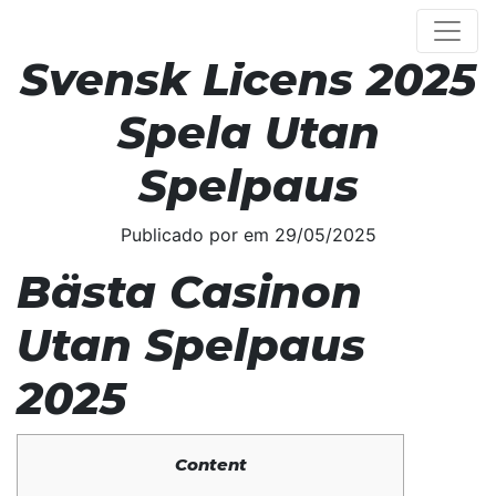
Casino Utan
Svensk Licens 2025
Spela Utan
Spelpaus
Publicado por em 29/05/2025
Bästa Casinon
Utan Spelpaus
2025
Content