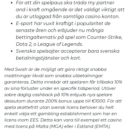
För att din spelpaus ska träda my partner
and i kraft omgående är det väldigt viktigt att
du är utloggad från samtliga casino konton.
E-sport har vuxit kraftigt i popularitet de
senaste åren och erbjuder nu många
bettingalternativ på spel som Counter-Strike,
Dota 2, o League of Legends.
Svenska spelsajter accepterar bara svenska
betalningstjänster och kort.
Med Swish är de möjligt att göra riktigt snabba
insättningar likväl som snabba utbetalningar
garanteras. Detta innebär att spelaren får tillbaka 10%
av sina förluster under en specifik tidsperiod. Utöver
sobre daglig cashback på 10% erbjuds nya spelare
dessutom durante 200% bonus uppe till €1000. För att
spela skattefritt utan svensk licens behöver du helt
enkelt välja ett gambling establishment som har en
licens inom EES. Detta kan vara till exempel ett casino
med licens på Malta (MGA) eller i Estland (EMTA).