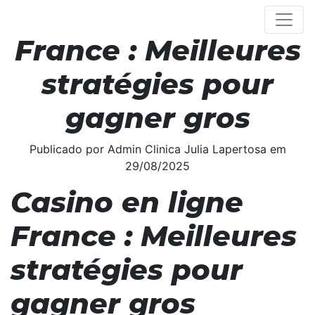
Casino en ligne
France : Meilleures
stratégies pour
gagner gros
Publicado por Admin Clinica Julia Lapertosa em
29/08/2025
Casino en ligne
France : Meilleures
stratégies pour
gagner gros