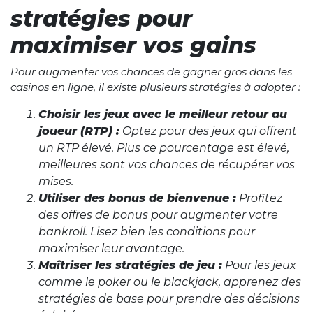
stratégies pour
maximiser vos gains
Pour augmenter vos chances de gagner gros dans les
casinos en ligne, il existe plusieurs stratégies à adopter :
Choisir les jeux avec le meilleur retour au
joueur (RTP) :
Optez pour des jeux qui offrent
un RTP élevé. Plus ce pourcentage est élevé,
meilleures sont vos chances de récupérer vos
mises.
Utiliser des bonus de bienvenue :
Profitez
des offres de bonus pour augmenter votre
bankroll. Lisez bien les conditions pour
maximiser leur avantage.
Maîtriser les stratégies de jeu :
Pour les jeux
comme le poker ou le blackjack, apprenez des
stratégies de base pour prendre des décisions