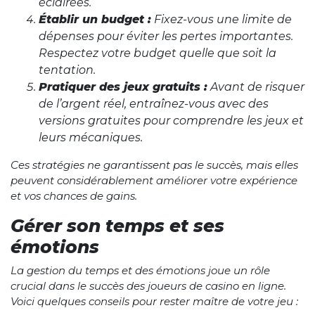
éclairées.
Établir un budget :
Fixez-vous une limite de
dépenses pour éviter les pertes importantes.
Respectez votre budget quelle que soit la
tentation.
Pratiquer des jeux gratuits :
Avant de risquer
de l’argent réel, entraînez-vous avec des
versions gratuites pour comprendre les jeux et
leurs mécaniques.
Ces stratégies ne garantissent pas le succès, mais elles
peuvent considérablement améliorer votre expérience
et vos chances de gains.
Gérer son temps et ses
émotions
La gestion du temps et des émotions joue un rôle
crucial dans le succès des joueurs de casino en ligne.
Voici quelques conseils pour rester maître de votre jeu :