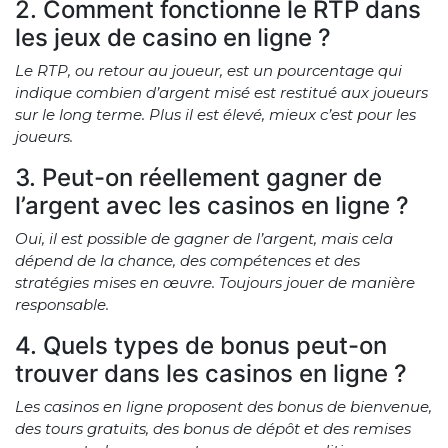
2. Comment fonctionne le RTP dans
les jeux de casino en ligne ?
Le RTP, ou retour au joueur, est un pourcentage qui
indique combien d’argent misé est restitué aux joueurs
sur le long terme. Plus il est élevé, mieux c’est pour les
joueurs.
3. Peut-on réellement gagner de
l’argent avec les casinos en ligne ?
Oui, il est possible de gagner de l’argent, mais cela
dépend de la chance, des compétences et des
stratégies mises en œuvre. Toujours jouer de manière
responsable.
4. Quels types de bonus peut-on
trouver dans les casinos en ligne ?
Les casinos en ligne proposent des bonus de bienvenue,
des tours gratuits, des bonus de dépôt et des remises