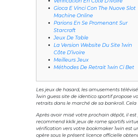
Vérification En Côte D’ivoire
Gioca E Vinci Con The Nuove Slot
Machine Online
Parions En Se Promenant Sur
Starcraft
Jeux De Table
La Version Website Du Site 1win
Côte D’ivoire
Meilleurs Jeux
Méthodes De Retrait 1win Ci Bet
Les jeux de hasard, les amusements télévisé
1win guess site de identico sportif propose
retraits dans le marché de sa bankroll. Cela 
Après avoir misé votre prochain dépôt, il e
recommend kklk jeux de rome sportifs virtuel
vérification vers votre bookmaker 1win est un
opère sous le présent licence officielle ob