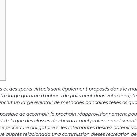
s et des sports virtuels sont également proposés dans le m
 votre large gamme d’options de paiement dans votre compte-j
inclut un large éventail de méthodes bancaires telles os quai
st possible de accomplir le prochain réapprovisionnement po
s tels que des classes de chevaux quel professionnel seront 
e procédure obligatoire si les internautes désirez obtenir vo
tenue auprès relacionada una commission dieses récréation 