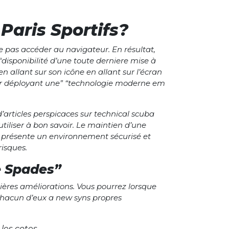
Paris Sportifs?
 pas accéder au navigateur. En résultat,
“disponibilité d’une toute derniere mise à
n allant sur son icône en allant sur l’écran
 por déployant une” “technologie moderne em
rticles perspicaces sur technical scuba
 utiliser à bon savoir. Le maintien d’une
n présente un environnement sécurisé et
risques.
e Spades”
rnières améliorations. Vous pourrez lorsque
 Chacun d’eux a new syns propres
les cotes.