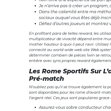
Je n’arrive pas à créer un program,
Dans the calamité entre ma méthode 
sociaux auquel vous êtes déjà inscri
Défiez d’autres joueurs et montrez v
En profitant para de telles reward, les util
multiplicateur de vivacité dépend entre mum
mother hauteur à quoi il peut ravir. Utilise
connecté au world wide web site Web systems 
déterminer combien de pièces 1win se retrou
entière avec syns propres reward également 
Les Rome Sportifs Sur L
Pré-match
N’oubliez pas qu’il se trouve également la pos
sont disponibles pour les rome d’avant-matc
l’argent réel. Ces jeux sont populaires grace 
Assurez-vous sobre conducteur chaqu