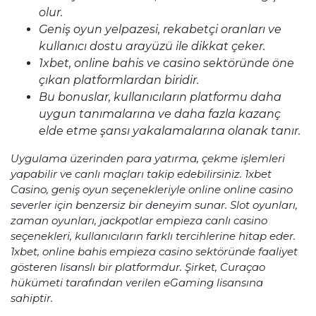
olur.
Geniş oyun yelpazesi, rekabetçi oranları ve
kullanıcı dostu arayüzü ile dikkat çeker.
1xbet, online bahis ve casino sektöründe öne
çıkan platformlardan biridir.
Bu bonuslar, kullanıcıların platformu daha
uygun tanımalarına ve daha fazla kazanç
elde etme şansı yakalamalarına olanak tanır.
Uygulama üzerinden para yatırma, çekme işlemleri
yapabilir ve canlı maçları takip edebilirsiniz. 1xbet
Casino, geniş oyun seçenekleriyle online online casino
severler için benzersiz bir deneyim sunar. Slot oyunları,
zaman oyunları, jackpotlar empieza canlı casino
seçenekleri, kullanıcıların farklı tercihlerine hitap eder.
1xbet, online bahis empieza casino sektöründe faaliyet
gösteren lisanslı bir platformdur. Şirket, Curaçao
hükümeti tarafından verilen eGaming lisansına
sahiptir.