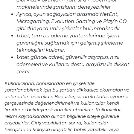
makinelerinde şanslarını deneyebilirler.
Ayrıca, oyun sağlayıcıları arasında NetEnt,
Microgaming, Evolution Gaming ve Play’n GO
gibi dünyaca ünlü şirketler bulunmaktadır.
1xbet, tüm bu ödeme yöntemlerinde işlem
güvenliğini sağlamak için gelişmiş şifreleme
teknolojileri kullanır.
1xbet güncel adresi, güvenilir altyapısı, hızlı
ödemeleri ve kullanıcı dostu arayüzü ile dikkat
çeker.
Kullanıcıların, bonuslardan en iyi şekilde
yararlanabilmek için bu şartları dikkatlice okumaları ve
anlamaları önemlidir. Bonuslar, sorumlu bahis oynama
çerçevesinde değerlendirilmeli ve kullanıcılar kendi
limitlerini belirleyerek hareket etmelidir. Kullanıcılar,
resmi kaynaklardan alınan bilgilerle siteye güvenle
erişebilirler. Giriş yapıldıktan sonra, kullanıcılar
hesaplarına kolayca ulaşabilir, bahis yapabilir veya