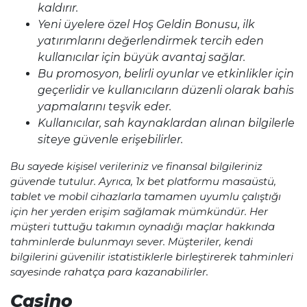
kaldırır.
Yeni üyelere özel Hoş Geldin Bonusu, ilk
yatırımlarını değerlendirmek tercih eden
kullanıcılar için büyük avantaj sağlar.
Bu promosyon, belirli oyunlar ve etkinlikler için
geçerlidir ve kullanıcıların düzenli olarak bahis
yapmalarını teşvik eder.
Kullanıcılar, sah kaynaklardan alınan bilgilerle
siteye güvenle erişebilirler.
Bu sayede kişisel verileriniz ve finansal bilgileriniz
güvende tutulur. Ayrıca, 1x bet platformu masaüstü,
tablet ve mobil cihazlarla tamamen uyumlu çalıştığı
için her yerden erişim sağlamak mümkündür. Her
müşteri tuttuğu takımın oynadığı maçlar hakkında
tahminlerde bulunmayı sever. Müşteriler, kendi
bilgilerini güvenilir istatistiklerle birleştirerek tahminleri
sayesinde rahatça para kazanabilirler.
Casino