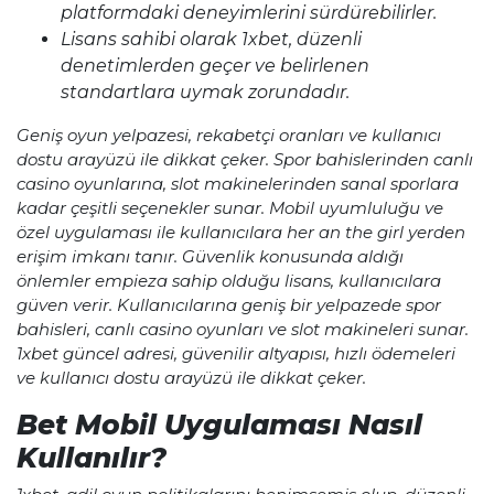
platformdaki deneyimlerini sürdürebilirler.
Lisans sahibi olarak 1xbet, düzenli
denetimlerden geçer ve belirlenen
standartlara uymak zorundadır.
Geniş oyun yelpazesi, rekabetçi oranları ve kullanıcı
dostu arayüzü ile dikkat çeker. Spor bahislerinden canlı
casino oyunlarına, slot makinelerinden sanal sporlara
kadar çeşitli seçenekler sunar. Mobil uyumluluğu ve
özel uygulaması ile kullanıcılara her an the girl yerden
erişim imkanı tanır. Güvenlik konusunda aldığı
önlemler empieza sahip olduğu lisans, kullanıcılara
güven verir. Kullanıcılarına geniş bir yelpazede spor
bahisleri, canlı casino oyunları ve slot makineleri sunar.
1xbet güncel adresi, güvenilir altyapısı, hızlı ödemeleri
ve kullanıcı dostu arayüzü ile dikkat çeker.
Bet Mobil Uygulaması Nasıl
Kullanılır?