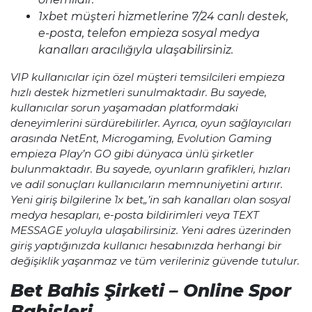
1xbet müşteri hizmetlerine 7/24 canlı destek,
e-posta, telefon empieza sosyal medya
kanalları aracılığıyla ulaşabilirsiniz.
VIP kullanıcılar için özel müşteri temsilcileri empieza
hızlı destek hizmetleri sunulmaktadır. Bu sayede,
kullanıcılar sorun yaşamadan platformdaki
deneyimlerini sürdürebilirler. Ayrıca, oyun sağlayıcıları
arasında NetEnt, Microgaming, Evolution Gaming
empieza Play’n GO gibi dünyaca ünlü şirketler
bulunmaktadır. Bu sayede, oyunların grafikleri, hızları
ve adil sonuçları kullanıcıların memnuniyetini artırır.
Yeni giriş bilgilerine 1x bet„’in sah kanalları olan sosyal
medya hesapları, e-posta bildirimleri veya TEXT
MESSAGE yoluyla ulaşabilirsiniz. Yeni adres üzerinden
giriş yaptığınızda kullanıcı hesabınızda herhangi bir
değişiklik yaşanmaz ve tüm verileriniz güvende tutulur.
Bet Bahis Şirketi – Online Spor
Bahisleri