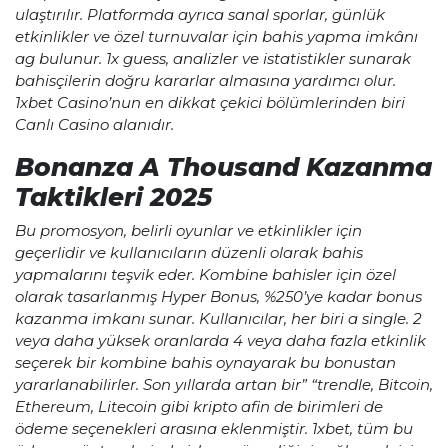
ulaştırılır. Platformda ayrıca sanal sporlar, günlük
etkinlikler ve özel turnuvalar için bahis yapma imkânı
ag bulunur. 1x guess, analizler ve istatistikler sunarak
bahisçilerin doğru kararlar almasına yardımcı olur.
1xbet Casino’nun en dikkat çekici bölümlerinden biri
Canlı Casino alanıdır.
Bonanza A Thousand Kazanma
Taktikleri 2025
Bu promosyon, belirli oyunlar ve etkinlikler için
geçerlidir ve kullanıcıların düzenli olarak bahis
yapmalarını teşvik eder. Kombine bahisler için özel
olarak tasarlanmış Hyper Bonus, %250’ye kadar bonus
kazanma imkanı sunar. Kullanıcılar, her biri a single. 2
veya daha yüksek oranlarda 4 veya daha fazla etkinlik
seçerek bir kombine bahis oynayarak bu bonustan
yararlanabilirler. Son yıllarda artan bir” “trendle, Bitcoin,
Ethereum, Litecoin gibi kripto afin de birimleri de
ödeme seçenekleri arasına eklenmiştir. 1xbet, tüm bu