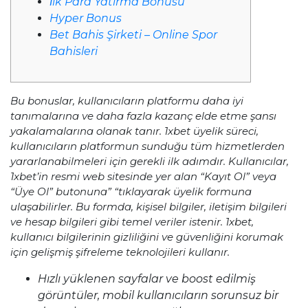
İlk Para Yatırma Bonusu
Hyper Bonus
Bet Bahis Şirketi – Online Spor
Bahisleri
Bu bonuslar, kullanıcıların platformu daha iyi
tanımalarına ve daha fazla kazanç elde etme şansı
yakalamalarına olanak tanır. 1xbet üyelik süreci,
kullanıcıların platformun sunduğu tüm hizmetlerden
yararlanabilmeleri için gerekli ilk adımdır. Kullanıcılar,
1xbet’in resmi web sitesinde yer alan “Kayıt Ol” veya
“Üye Ol” butonuna” “tıklayarak üyelik formuna
ulaşabilirler. Bu formda, kişisel bilgiler, iletişim bilgileri
ve hesap bilgileri gibi temel veriler istenir. 1xbet,
kullanıcı bilgilerinin gizliliğini ve güvenliğini korumak
için gelişmiş şifreleme teknolojileri kullanır.
Hızlı yüklenen sayfalar ve boost edilmiş
görüntüler, mobil kullanıcıların sorunsuz bir