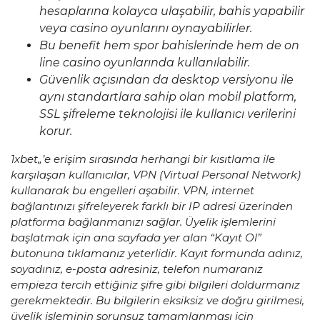
hesaplarına kolayca ulaşabilir, bahis yapabilir
veya casino oyunlarını oynayabilirler.
Bu benefit hem spor bahislerinde hem de on
line casino oyunlarında kullanılabilir.
Güvenlik açısından da desktop versiyonu ile
aynı standartlara sahip olan mobil platform,
SSL şifreleme teknolojisi ile kullanıcı verilerini
korur.
1xbet„’e erişim sırasında herhangi bir kısıtlama ile
karşılaşan kullanıcılar, VPN (Virtual Personal Network)
kullanarak bu engelleri aşabilir. VPN, internet
bağlantınızı şifreleyerek farklı bir IP adresi üzerinden
platforma bağlanmanızı sağlar. Üyelik işlemlerini
başlatmak için ana sayfada yer alan “Kayıt Ol”
butonuna tıklamanız yeterlidir. Kayıt formunda adınız,
soyadınız, e-posta adresiniz, telefon numaranız
empieza tercih ettiğiniz şifre gibi bilgileri doldurmanız
gerekmektedir. Bu bilgilerin eksiksiz ve doğru girilmesi,
üyelik işleminin sorunsuz tamamlanması için