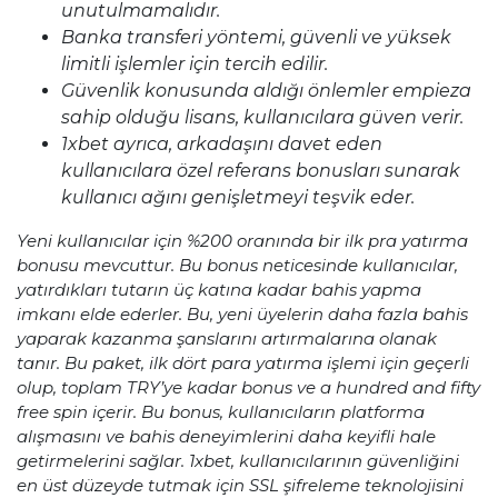
unutulmamalıdır.
Banka transferi yöntemi, güvenli ve yüksek
limitli işlemler için tercih edilir.
Güvenlik konusunda aldığı önlemler empieza
sahip olduğu lisans, kullanıcılara güven verir.
1xbet ayrıca, arkadaşını davet eden
kullanıcılara özel referans bonusları sunarak
kullanıcı ağını genişletmeyi teşvik eder.
Yeni kullanıcılar için %200 oranında bir ilk pra yatırma
bonusu mevcuttur. Bu bonus neticesinde kullanıcılar,
yatırdıkları tutarın üç katına kadar bahis yapma
imkanı elde ederler. Bu, yeni üyelerin daha fazla bahis
yaparak kazanma şanslarını artırmalarına olanak
tanır. Bu paket, ilk dört para yatırma işlemi için geçerli
olup, toplam TRY’ye kadar bonus ve a hundred and fifty
free spin içerir. Bu bonus, kullanıcıların platforma
alışmasını ve bahis deneyimlerini daha keyifli hale
getirmelerini sağlar. 1xbet, kullanıcılarının güvenliğini
en üst düzeyde tutmak için SSL şifreleme teknolojisini