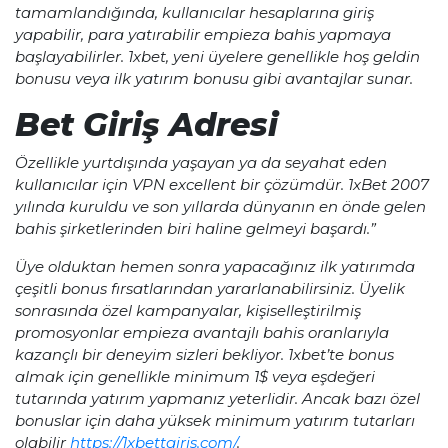
tamamlandığında, kullanıcılar hesaplarına giriş
yapabilir, para yatırabilir empieza bahis yapmaya
başlayabilirler. 1xbet, yeni üyelere genellikle hoş geldin
bonusu veya ilk yatırım bonusu gibi avantajlar sunar.
Bet Giriş Adresi
Özellikle yurtdışında yaşayan ya da seyahat eden
kullanıcılar için VPN excellent bir çözümdür. 1xBet 2007
yılında kuruldu ve son yıllarda dünyanın en önde gelen
bahis şirketlerinden biri haline gelmeyi başardı.”
Üye olduktan hemen sonra yapacağınız ilk yatırımda
çeşitli bonus fırsatlarından yararlanabilirsiniz. Üyelik
sonrasında özel kampanyalar, kişiselleştirilmiş
promosyonlar empieza avantajlı bahis oranlarıyla
kazançlı bir deneyim sizleri bekliyor. 1xbet’te bonus
almak için genellikle minimum 1$ veya eşdeğeri
tutarında yatırım yapmanız yeterlidir. Ancak bazı özel
bonuslar için daha yüksek minimum yatırım tutarları
olabilir
https://1xbettgiris.com/
.