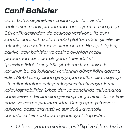
Canli Bahisler
Canlı bahis seçenekleri, casino oyunları ve slot
makineleri mobil platformda tam uyumlulukla çalışır.
Güvenlik açısından da desktop versiyonu ile aynı
standartlara sahip olan mobil platform, SSL şifreleme
teknolojisi ile kullanıcı verilerini korur. Hesap bilgileri,
bakiye, açık bahisler ve casino oyunları mobil
platformda tam olarak görüntülenebilir.”
“[newline]Mobil giriş, SSL şifreleme teknolojisi ile
korunur, bu da kullanıcı verilerinin güvenliğini garanti
eder. Mobil tarayıcıdan giriş yapan kullanıcılar, sayfayı
sık kullanılanlara ekleyerek gelecekteki erişimlerini
kolaylaştırabilirler. 1xbet, dünya genelinde milyonlarca
bahis severin tercihi olan yenilikçi ve güvenilir bir online
bahis ve casino platformudur. Geniş oyun yelpazesi,
kullanıcı dostu arayüzü ve sunduğu avantajlı
bonuslarla her noktadan oyuncuya hitap eder.
Ödeme yöntemlerinin çeşitliliği ve işlem hızları