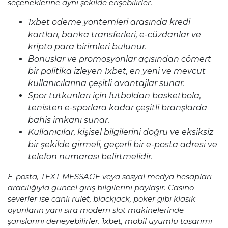
seçeneklerine aynı şekilde erişebilirler.
1xbet ödeme yöntemleri arasında kredi
kartları, banka transferleri, e-cüzdanlar ve
kripto para birimleri bulunur.
Bonuslar ve promosyonlar açısından cömert
bir politika izleyen 1xbet, en yeni ve mevcut
kullanıcılarına çeşitli avantajlar sunar.
Spor tutkunları için futboldan basketbola,
tenisten e-sporlara kadar çeşitli branşlarda
bahis imkanı sunar.
Kullanıcılar, kişisel bilgilerini doğru ve eksiksiz
bir şekilde girmeli, geçerli bir e-posta adresi ve
telefon numarası belirtmelidir.
E-posta, TEXT MESSAGE veya sosyal medya hesapları
aracılığıyla güncel giriş bilgilerini paylaşır. Casino
severler ise canlı rulet, blackjack, poker gibi klasik
oyunların yanı sıra modern slot makinelerinde
şanslarını deneyebilirler. 1xbet, mobil uyumlu tasarımı