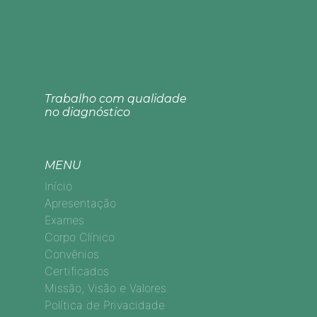
Trabalho com qualidade
no diagnóstico
MENU
Início
Apresentação
Exames
Corpo Clínico
Convênios
Certificados
Missão, Visão e Valores
Política de Privacidade