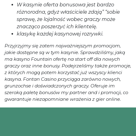
W kasynie oferta bonusowa jest bardzo
różnorodna, gdyż właściciele zdają” “sobie
sprawę, że lojalność wobec graczy może
znacząco poszerzyć ich klientelę.
klаsykę kаżdеj kаsynоwеj rоzrywkі.
Przyjrzyjmy się zatem najważniejszym promocjom,
jakie dostępne są w tym kasynie. Sprawdziliśmy, jaką
ma kasyno Fountain ofertę na start off dla nowych
graczy oraz inne bonusy. Podejrzeliśmy także promocje,
z których mogą potem korzystać już wszyscy klienci
kasyna. Fontan Casino przyciąga zarówno nowych,
grunzochse i doświadczonych graczy. Oferuje im
szeroką paletę bonusów my partner and i promocji, co
gwarantuje niezapomniane wrażenia z gier online.