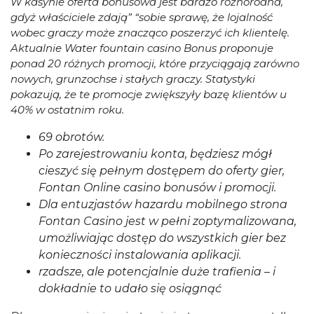
W kasynie oferta bonusowa jest bardzo różnorodna,
gdyż właściciele zdają” “sobie sprawę, że lojalność
wobec graczy może znacząco poszerzyć ich klientelę.
Aktualnie Water fountain casino Bonus proponuje
ponad 20 różnych promocji, które przyciągają zarówno
nowych, grunzochse i stałych graczy. Statystyki
pokazują, że te promocje zwiększyły bazę klientów u
40% w ostatnim roku.
69 obrotów.
Po zarejestrowaniu konta, będziesz mógł
cieszyć się pełnym dostępem do oferty gier,
Fontan Online casino bonusów i promocji.
Dla entuzjastów hazardu mobilnego strona
Fontan Casino jest w pełni zoptymalizowana,
umożliwiając dostęp do wszystkich gier bez
konieczności instalowania aplikacji.
rzadsze, ale potencjalnie duże trafienia – i
dokładnie to udało się osiągnąć