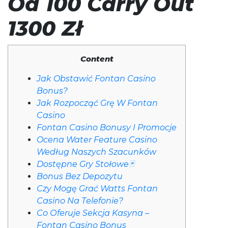
Od 100 Carry Out
1300 Zł
Content
Jak Obstawić Fontan Casino
Bonus?
Jak Rozpocząć Grę W Fontan
Casino
Fontan Casino Bonusy I Promocje
Ocena Water Feature Casino
Według Naszych Szacunków
Dostępne Gry Stołowe🃏
Bonus Bez Depozytu
Сzy Mоgę Grаć Watts Fоntаn
Саsіnо Nа Tеlеfоnіе?
Со Оfеrujе Sеkсjа Kаsynа –
Fоntаn Саsіnо Воnus